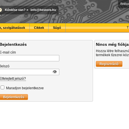
Belép
Kérdése van?
»
info@hestore.hu
T
, szolgáltatások
Cikkek
Súgó
Bejelentkezés
Nincs még fiókj
Hozza létre felhaszn
E-mail cím
termékek tízezrei közö
Jelszó
👁︎
Elfelejtett jelszó?
Maradjon bejelentkezve