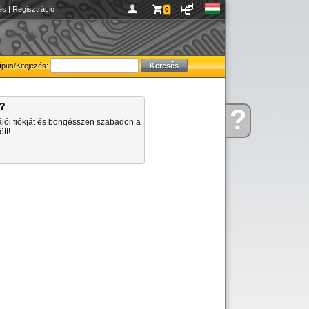
és
|
Regisztráció
0
ípus/Kifejezés:
a?
?
Kérdése
álói fiókját és böngésszen szabadon a
van
tt!