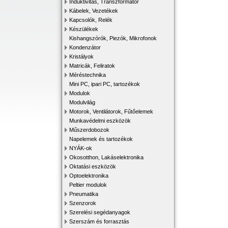
Induktivitás, Transzformátor
Kábelek, Vezetékek
Kapcsolók, Relék
Készülékek
Kishangszórók, Piezók, Mikrofonok
Kondenzátor
Kristályok
Matricák, Feliratok
Méréstechnika
Mini PC, ipari PC, tartozékok
Modulok
Modulvilág
Motorok, Ventilátorok, Fűtőelemek
Munkavédelmi eszközök
Műszerdobozok
Napelemek és tartozékok
NYÁK-ok
Okosotthon, Lakáselektronika
Oktatási eszközök
Optoelektronika
Peltier modulok
Pneumatika
Szenzorok
Szerelési segédanyagok
Szerszám és forrasztás