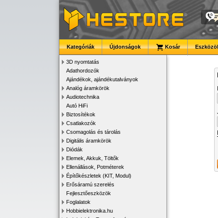
Kategóriák
Újdonságok
Kosár
Eszközök
3D nyomtatás
Adathordozók
Ajándékok, ajándékutalványok
Analóg áramkörök
Audiotechnika
Autó HiFi
Biztosítékok
Csatlakozók
Csomagolás és tárolás
Digitális áramkörök
Diódák
Elemek, Akkuk, Töltők
Ellenállások, Potméterek
Építőkészletek (KIT, Modul)
Erősáramú szerelés
Fejlesztőeszközök
Foglalatok
Hobbielektronika.hu