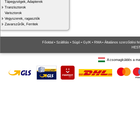
Tápegységek, Adapterek
Tranzisztorok
Varisztorok
Vegyszerek, ragasztók
Zavarszűrők, Ferritek
Főoldal
•
Szállítás
•
Súgó
•
GyIK
•
RMA
•
Általános szerződési fe
HESTO
A csomagküldés a ma