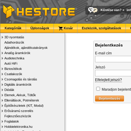
Kérdése van?
»
in
Kategóriák
Újdonságok
Kosár
Eszközök, szolgáltatások
3D nyomtatás
Adathordozók
Bejelentkezés
Ajándékok, ajándékutalványok
Analóg áramkörök
E-mail cím
Audiotechnika
Autó HiFi
Jelszó
Biztosítékok
Csatlakozók
Csomagolás és tárolás
Elfelejtett jelszó?
Digitális áramkörök
Maradjon bejelen
Diódák
Elemek, Akkuk, Töltők
Ellenállások, Potméterek
Építőkészletek (KIT, Modul)
Erősáramú szerelés
Fejlesztőeszközök
Foglalatok
Hobbielektronika.hu