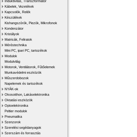
Induktivitás, Transzformátor
Kábelek, Vezetékek
Kapcsolók, Relék
Készülékek
Kishangszórók, Piezók, Mikrofonok
Kondenzátor
Kristályok
Matricák, Feliratok
Méréstechnika
Mini PC, ipari PC, tartozékok
Modulok
Modulvilág
Motorok, Ventilátorok, Fűtőelemek
Munkavédelmi eszközök
Műszerdobozok
Napelemek és tartozékok
NYÁK-ok
Okosotthon, Lakáselektronika
Oktatási eszközök
Optoelektronika
Peltier modulok
Pneumatika
Szenzorok
Szerelési segédanyagok
Szerszám és forrasztás