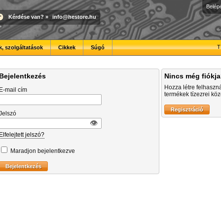
Belép
Kérdése van?
»
info@hestore.hu
T
, szolgáltatások
Cikkek
Súgó
Bejelentkezés
Nincs még fiókj
Hozza létre felhaszn
E-mail cím
termékek tízezrei közö
Jelszó
👁︎
Elfelejtett jelszó?
Maradjon bejelentkezve