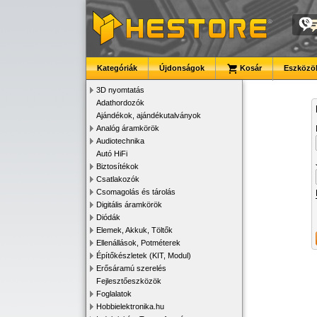
Kategóriák
Újdonságok
Kosár
Eszközök
3D nyomtatás
Adathordozók
Ajándékok, ajándékutalványok
Analóg áramkörök
Audiotechnika
Autó HiFi
Biztosítékok
Csatlakozók
Csomagolás és tárolás
Digitális áramkörök
Diódák
Elemek, Akkuk, Töltők
Ellenállások, Potméterek
Építőkészletek (KIT, Modul)
Erősáramú szerelés
Fejlesztőeszközök
Foglalatok
Hobbielektronika.hu