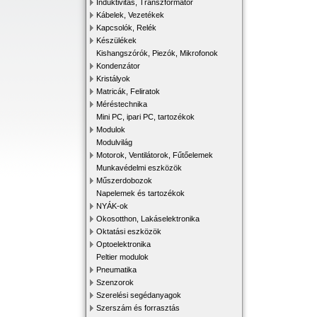
Induktivitás, Transzformátor
Kábelek, Vezetékek
Kapcsolók, Relék
Készülékek
Kishangszórók, Piezók, Mikrofonok
Kondenzátor
Kristályok
Matricák, Feliratok
Méréstechnika
Mini PC, ipari PC, tartozékok
Modulok
Modulvilág
Motorok, Ventilátorok, Fűtőelemek
Munkavédelmi eszközök
Műszerdobozok
Napelemek és tartozékok
NYÁK-ok
Okosotthon, Lakáselektronika
Oktatási eszközök
Optoelektronika
Peltier modulok
Pneumatika
Szenzorok
Szerelési segédanyagok
Szerszám és forrasztás