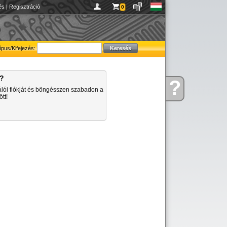
és
|
Regisztráció
0
ípus/Kifejezés:
a?
?
Kérdése
álói fiókját és böngésszen szabadon a
van
tt!