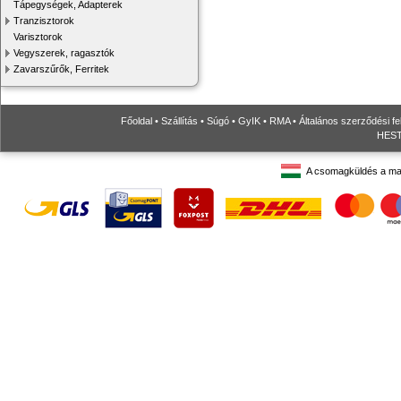
Tápegységek, Adapterek
Tranzisztorok
Varisztorok
Vegyszerek, ragasztók
Zavarszűrők, Ferritek
Főoldal
•
Szállítás
•
Súgó
•
GyIK
•
RMA
•
Általános szerződési fe
HESTO
A csomagküldés a ma