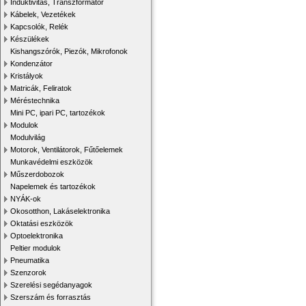
Induktivitás, Transzformátor
Kábelek, Vezetékek
Kapcsolók, Relék
Készülékek
Kishangszórók, Piezók, Mikrofonok
Kondenzátor
Kristályok
Matricák, Feliratok
Méréstechnika
Mini PC, ipari PC, tartozékok
Modulok
Modulvilág
Motorok, Ventilátorok, Fűtőelemek
Munkavédelmi eszközök
Műszerdobozok
Napelemek és tartozékok
NYÁK-ok
Okosotthon, Lakáselektronika
Oktatási eszközök
Optoelektronika
Peltier modulok
Pneumatika
Szenzorok
Szerelési segédanyagok
Szerszám és forrasztás