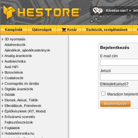
Kérdése van?
»
in
Kategóriák
Újdonságok
Kosár
Eszközök, szolgáltatások
3D nyomtatás
Adathordozók
Bejelentkezés
Ajándékok, ajándékutalványok
Analóg áramkörök
E-mail cím
Audiotechnika
Autó HiFi
Jelszó
Biztosítékok
Csatlakozók
Csomagolás és tárolás
Elfelejtett jelszó?
Digitális áramkörök
Maradjon bejelen
Diódák
Elemek, Akkuk, Töltők
Ellenállások, Potméterek
Építőkészletek (KIT, Modul)
Erősáramú szerelés
Fejlesztőeszközök
Foglalatok
Hobbielektronika.hu