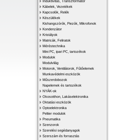
Induktivitás, Transzformátor
Kábelek, Vezetékek
Kapcsolók, Relék
Készülékek
Kishangszórók, Piezók, Mikrofonok
Kondenzátor
Kristályok
Matricák, Feliratok
Méréstechnika
Mini PC, ipari PC, tartozékok
Modulok
Modulvilág
Motorok, Ventilátorok, Fűtőelemek
Munkavédelmi eszközök
Műszerdobozok
Napelemek és tartozékok
NYÁK-ok
Okosotthon, Lakáselektronika
Oktatási eszközök
Optoelektronika
Peltier modulok
Pneumatika
Szenzorok
Szerelési segédanyagok
Szerszám és forrasztás