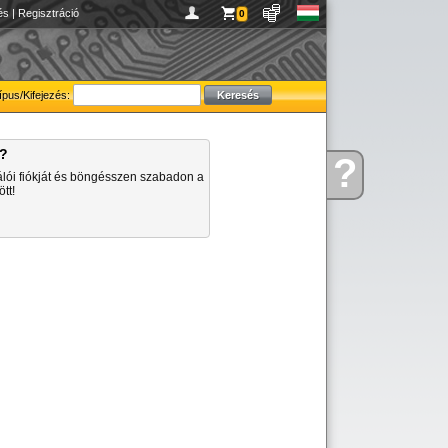
és
|
Regisztráció
0
ípus/Kifejezés:
a?
?
Kérdése
álói fiókját és böngésszen szabadon a
van
tt!