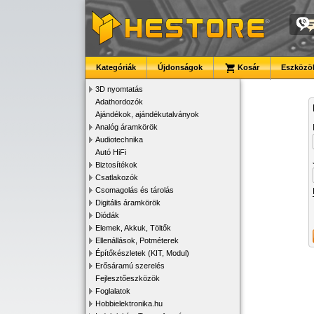
Kategóriák
Újdonságok
Kosár
Eszközök
3D nyomtatás
Adathordozók
Ajándékok, ajándékutalványok
Analóg áramkörök
Audiotechnika
Autó HiFi
Biztosítékok
Csatlakozók
Csomagolás és tárolás
Digitális áramkörök
Diódák
Elemek, Akkuk, Töltők
Ellenállások, Potméterek
Építőkészletek (KIT, Modul)
Erősáramú szerelés
Fejlesztőeszközök
Foglalatok
Hobbielektronika.hu