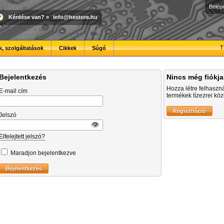
Belép
Kérdése van?
»
info@hestore.hu
T
, szolgáltatások
Cikkek
Súgó
Bejelentkezés
Nincs még fiókj
Hozza létre felhaszn
E-mail cím
termékek tízezrei közö
Jelszó
👁︎
Elfelejtett jelszó?
Maradjon bejelentkezve