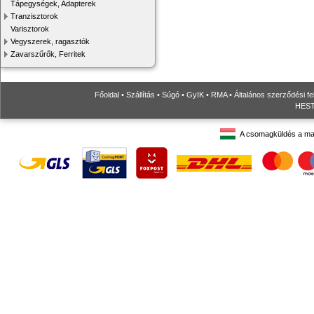
Tápegységek, Adapterek
Tranzisztorok
Varisztorok
Vegyszerek, ragasztók
Zavarszűrők, Ferritek
Főoldal
•
Szállítás
•
Súgó
•
GyIK
•
RMA
•
Általános szerződési fe
HESTO
A csomagküldés a ma