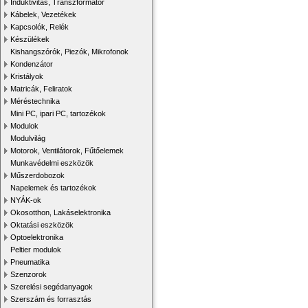
Induktivitás, Transzformátor
Kábelek, Vezetékek
Kapcsolók, Relék
Készülékek
Kishangszórók, Piezók, Mikrofonok
Kondenzátor
Kristályok
Matricák, Feliratok
Méréstechnika
Mini PC, ipari PC, tartozékok
Modulok
Modulvilág
Motorok, Ventilátorok, Fűtőelemek
Munkavédelmi eszközök
Műszerdobozok
Napelemek és tartozékok
NYÁK-ok
Okosotthon, Lakáselektronika
Oktatási eszközök
Optoelektronika
Peltier modulok
Pneumatika
Szenzorok
Szerelési segédanyagok
Szerszám és forrasztás