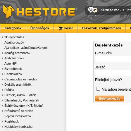
Kérdése van?
»
in
Kategóriák
Újdonságok
Kosár
Eszközök, szolgáltatások
3D nyomtatás
Adathordozók
Bejelentkezés
Ajándékok, ajándékutalványok
Analóg áramkörök
E-mail cím
Audiotechnika
Autó HiFi
Jelszó
Biztosítékok
Csatlakozók
Csomagolás és tárolás
Elfelejtett jelszó?
Digitális áramkörök
Maradjon bejelen
Diódák
Elemek, Akkuk, Töltők
Ellenállások, Potméterek
Építőkészletek (KIT, Modul)
Erősáramú szerelés
Fejlesztőeszközök
Foglalatok
Hobbielektronika.hu