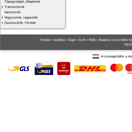
Tápegységek, Adapterek
Tranzisztorok
Varisztorok
Vegyszerek, ragasztók
Zavarszűrők, Ferritek
Főoldal
•
Szállítás
•
Súgó
•
GyIK
•
RMA
•
Általános szerződési fe
HESTO
A csomagküldés a ma