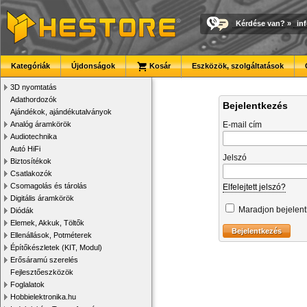
Kérdése van?
»
in
Kategóriák
Újdonságok
Kosár
Eszközök, szolgáltatások
3D nyomtatás
Adathordozók
Bejelentkezés
Ajándékok, ajándékutalványok
Analóg áramkörök
E-mail cím
Audiotechnika
Autó HiFi
Jelszó
Biztosítékok
Csatlakozók
Csomagolás és tárolás
Elfelejtett jelszó?
Digitális áramkörök
Maradjon bejelen
Diódák
Elemek, Akkuk, Töltők
Ellenállások, Potméterek
Építőkészletek (KIT, Modul)
Erősáramú szerelés
Fejlesztőeszközök
Foglalatok
Hobbielektronika.hu