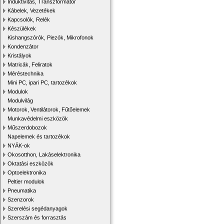
Induktivitás, Transzformátor
Kábelek, Vezetékek
Kapcsolók, Relék
Készülékek
Kishangszórók, Piezók, Mikrofonok
Kondenzátor
Kristályok
Matricák, Feliratok
Méréstechnika
Mini PC, ipari PC, tartozékok
Modulok
Modulvilág
Motorok, Ventilátorok, Fűtőelemek
Munkavédelmi eszközök
Műszerdobozok
Napelemek és tartozékok
NYÁK-ok
Okosotthon, Lakáselektronika
Oktatási eszközök
Optoelektronika
Peltier modulok
Pneumatika
Szenzorok
Szerelési segédanyagok
Szerszám és forrasztás