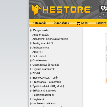
Kategóriák
Újdonságok
Kosár
Eszközök
3D nyomtatás
Adathordozók
Ajándékok, ajándékutalványok
Analóg áramkörök
Audiotechnika
Autó HiFi
Biztosítékok
Csatlakozók
Csomagolás és tárolás
Digitális áramkörök
Diódák
Elemek, Akkuk, Töltők
Ellenállások, Potméterek
Építőkészletek (KIT, Modul)
Erősáramú szerelés
Fejlesztőeszközök
Foglalatok
Hobbielektronika.hu