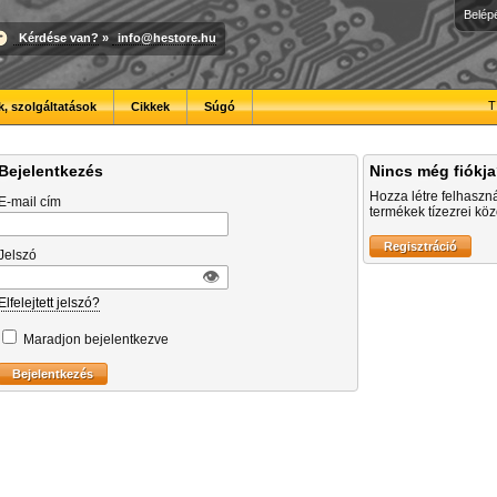
Belép
Kérdése van?
»
info@hestore.hu
T
, szolgáltatások
Cikkek
Súgó
Bejelentkezés
Nincs még fiókj
Hozza létre felhaszn
E-mail cím
termékek tízezrei közö
Jelszó
👁︎
Elfelejtett jelszó?
Maradjon bejelentkezve