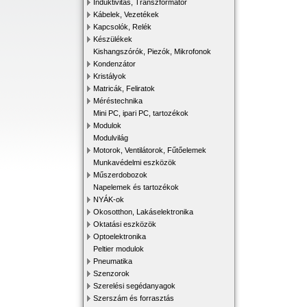
Induktivitás, Transzformátor
Kábelek, Vezetékek
Kapcsolók, Relék
Készülékek
Kishangszórók, Piezók, Mikrofonok
Kondenzátor
Kristályok
Matricák, Feliratok
Méréstechnika
Mini PC, ipari PC, tartozékok
Modulok
Modulvilág
Motorok, Ventilátorok, Fűtőelemek
Munkavédelmi eszközök
Műszerdobozok
Napelemek és tartozékok
NYÁK-ok
Okosotthon, Lakáselektronika
Oktatási eszközök
Optoelektronika
Peltier modulok
Pneumatika
Szenzorok
Szerelési segédanyagok
Szerszám és forrasztás