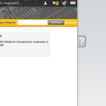
és
|
Regisztráció
0
ípus/Kifejezés:
a?
?
Kérdése
álói fiókját és böngésszen szabadon a
van
tt!