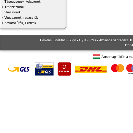
Tápegységek, Adapterek
Tranzisztorok
Varisztorok
Vegyszerek, ragasztók
Zavarszűrők, Ferritek
Főoldal
•
Szállítás
•
Súgó
•
GyIK
•
RMA
•
Általános szerződési fe
HESTO
A csomagküldés a ma