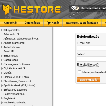
Kérdése van?
»
in
Kategóriák
Újdonságok
Kosár
Eszközök, szolgáltatások
3D nyomtatás
Adathordozók
Bejelentkezés
Ajándékok, ajándékutalványok
Analóg áramkörök
E-mail cím
Audiotechnika
Autó HiFi
Jelszó
Biztosítékok
Csatlakozók
Csomagolás és tárolás
Elfelejtett jelszó?
Digitális áramkörök
Maradjon bejelen
Diódák
Elemek, Akkuk, Töltők
Ellenállások, Potméterek
Építőkészletek (KIT, Modul)
Erősáramú szerelés
Fejlesztőeszközök
Foglalatok
Hobbielektronika.hu