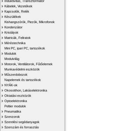
Induktivitás, Transzformátor
Kábelek, Vezetékek
Kapcsolók, Relék
Készülékek
Kishangszórók, Piezók, Mikrofonok
Kondenzátor
Kristályok
Matricák, Feliratok
Méréstechnika
Mini PC, ipari PC, tartozékok
Modulok
Modulvilág
Motorok, Ventilátorok, Fűtőelemek
Munkavédelmi eszközök
Műszerdobozok
Napelemek és tartozékok
NYÁK-ok
Okosotthon, Lakáselektronika
Oktatási eszközök
Optoelektronika
Peltier modulok
Pneumatika
Szenzorok
Szerelési segédanyagok
Szerszám és forrasztás