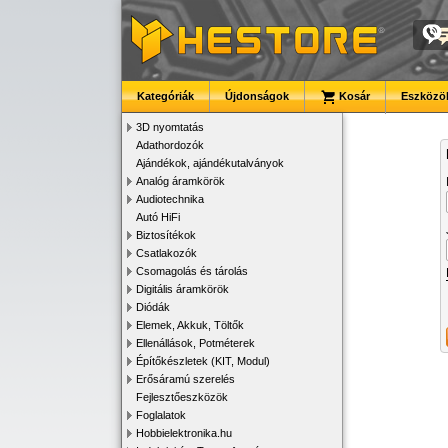
Kategóriák
Újdonságok
Kosár
Eszközök
3D nyomtatás
Adathordozók
Ajándékok, ajándékutalványok
Analóg áramkörök
Audiotechnika
Autó HiFi
Biztosítékok
Csatlakozók
Csomagolás és tárolás
Digitális áramkörök
Diódák
Elemek, Akkuk, Töltők
Ellenállások, Potméterek
Építőkészletek (KIT, Modul)
Erősáramú szerelés
Fejlesztőeszközök
Foglalatok
Hobbielektronika.hu