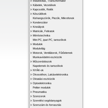
Induktivitás, Transzformátor
Kábelek, Vezetékek
Kapcsolók, Relék
Készülékek
Kishangszórók, Piezók, Mikrofonok
Kondenzátor
Kristályok
Matricák, Feliratok
Méréstechnika
Mini PC, ipari PC, tartozékok
Modulok
Modulvilág
Motorok, Ventilátorok, Fűtőelemek
Munkavédelmi eszközök
Műszerdobozok
Napelemek és tartozékok
NYÁK-ok
Okosotthon, Lakáselektronika
Oktatási eszközök
Optoelektronika
Peltier modulok
Pneumatika
Szenzorok
Szerelési segédanyagok
Szerszám és forrasztás