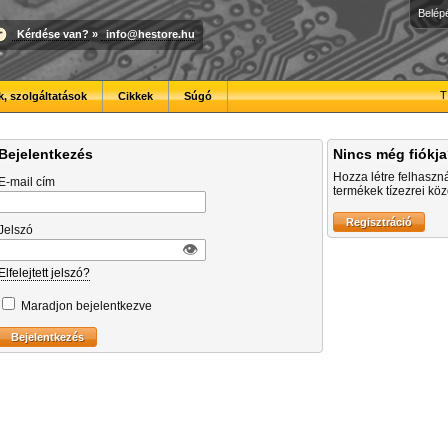
Belép
Kérdése van?
»
info@hestore.hu
T
, szolgáltatások
Cikkek
Súgó
Bejelentkezés
Nincs még fiókj
Hozza létre felhaszn
E-mail cím
termékek tízezrei közö
Jelszó
👁︎
Elfelejtett jelszó?
Maradjon bejelentkezve