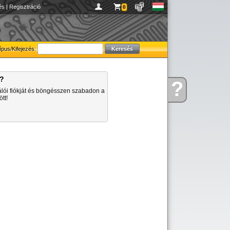
és
|
Regisztráció
0
ípus/Kifejezés:
a?
?
Kérdése
álói fiókját és böngésszen szabadon a
van
tt!