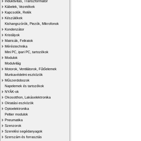
Induktivitás, Transzformátor
Kábelek, Vezetékek
Kapcsolók, Relék
Készülékek
Kishangszórók, Piezók, Mikrofonok
Kondenzátor
Kristályok
Matricák, Feliratok
Méréstechnika
Mini PC, ipari PC, tartozékok
Modulok
Modulvilág
Motorok, Ventilátorok, Fűtőelemek
Munkavédelmi eszközök
Műszerdobozok
Napelemek és tartozékok
NYÁK-ok
Okosotthon, Lakáselektronika
Oktatási eszközök
Optoelektronika
Peltier modulok
Pneumatika
Szenzorok
Szerelési segédanyagok
Szerszám és forrasztás