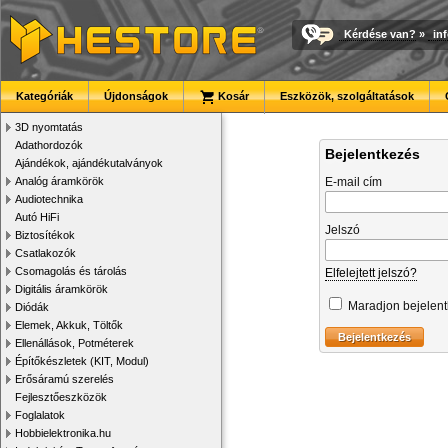
Kérdése van?
»
in
Kategóriák
Újdonságok
Kosár
Eszközök, szolgáltatások
3D nyomtatás
Adathordozók
Bejelentkezés
Ajándékok, ajándékutalványok
Analóg áramkörök
E-mail cím
Audiotechnika
Autó HiFi
Jelszó
Biztosítékok
Csatlakozók
Csomagolás és tárolás
Elfelejtett jelszó?
Digitális áramkörök
Maradjon bejelen
Diódák
Elemek, Akkuk, Töltők
Ellenállások, Potméterek
Építőkészletek (KIT, Modul)
Erősáramú szerelés
Fejlesztőeszközök
Foglalatok
Hobbielektronika.hu