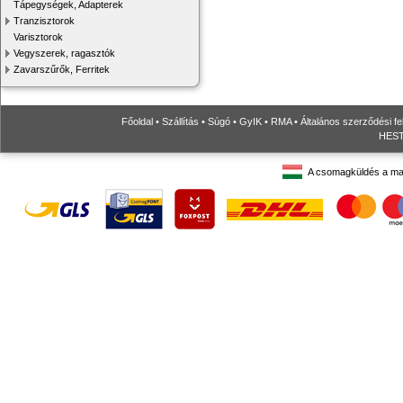
Tápegységek, Adapterek
Tranzisztorok
Varisztorok
Vegyszerek, ragasztók
Zavarszűrők, Ferritek
Főoldal
•
Szállítás
•
Súgó
•
GyIK
•
RMA
•
Általános szerződési fe
HESTO
A csomagküldés a ma