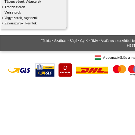
Tápegységek, Adapterek
Tranzisztorok
Varisztorok
Vegyszerek, ragasztók
Zavarszűrők, Ferritek
Főoldal
•
Szállítás
•
Súgó
•
GyIK
•
RMA
•
Általános szerződési fe
HESTO
A csomagküldés a ma