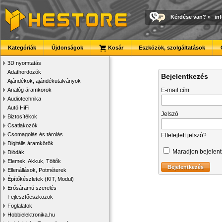
Kérdése van?
»
in
Kategóriák
Újdonságok
Kosár
Eszközök, szolgáltatások
3D nyomtatás
Adathordozók
Bejelentkezés
Ajándékok, ajándékutalványok
Analóg áramkörök
E-mail cím
Audiotechnika
Autó HiFi
Jelszó
Biztosítékok
Csatlakozók
Csomagolás és tárolás
Elfelejtett jelszó?
Digitális áramkörök
Maradjon bejelen
Diódák
Elemek, Akkuk, Töltők
Ellenállások, Potméterek
Építőkészletek (KIT, Modul)
Erősáramú szerelés
Fejlesztőeszközök
Foglalatok
Hobbielektronika.hu