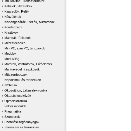
Induktivitás, Transzformátor
Kábelek, Vezetékek
Kapcsolók, Relék
Készülékek
Kishangszórók, Piezók, Mikrofonok
Kondenzátor
Kristályok
Matricák, Feliratok
Méréstechnika
Mini PC, ipari PC, tartozékok
Modulok
Modulvilág
Motorok, Ventilátorok, Fűtőelemek
Munkavédelmi eszközök
Műszerdobozok
Napelemek és tartozékok
NYÁK-ok
Okosotthon, Lakáselektronika
Oktatási eszközök
Optoelektronika
Peltier modulok
Pneumatika
Szenzorok
Szerelési segédanyagok
Szerszám és forrasztás