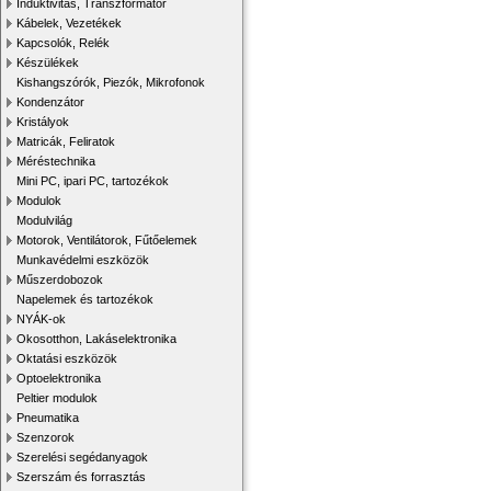
Induktivitás, Transzformátor
Kábelek, Vezetékek
Kapcsolók, Relék
Készülékek
Kishangszórók, Piezók, Mikrofonok
Kondenzátor
Kristályok
Matricák, Feliratok
Méréstechnika
Mini PC, ipari PC, tartozékok
Modulok
Modulvilág
Motorok, Ventilátorok, Fűtőelemek
Munkavédelmi eszközök
Műszerdobozok
Napelemek és tartozékok
NYÁK-ok
Okosotthon, Lakáselektronika
Oktatási eszközök
Optoelektronika
Peltier modulok
Pneumatika
Szenzorok
Szerelési segédanyagok
Szerszám és forrasztás