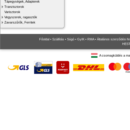
Tápegységek, Adapterek
Tranzisztorok
Varisztorok
Vegyszerek, ragasztók
Zavarszűrők, Ferritek
Főoldal
•
Szállítás
•
Súgó
•
GyIK
•
RMA
•
Általános szerződési fe
HESTO
A csomagküldés a ma