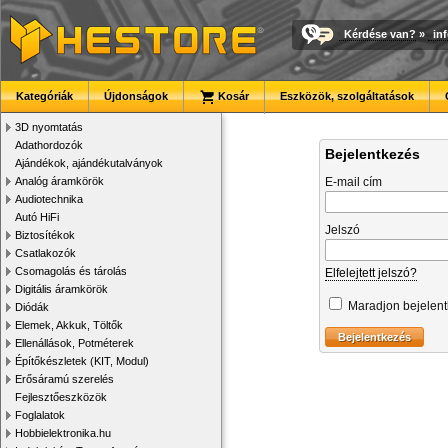
Kérdése van?
»
in
Kategóriák
Újdonságok
Kosár
Eszközök, szolgáltatások
3D nyomtatás
Adathordozók
Bejelentkezés
Ajándékok, ajándékutalványok
Analóg áramkörök
E-mail cím
Audiotechnika
Autó HiFi
Jelszó
Biztosítékok
Csatlakozók
Csomagolás és tárolás
Elfelejtett jelszó?
Digitális áramkörök
Maradjon bejelen
Diódák
Elemek, Akkuk, Töltők
Ellenállások, Potméterek
Építőkészletek (KIT, Modul)
Erősáramú szerelés
Fejlesztőeszközök
Foglalatok
Hobbielektronika.hu