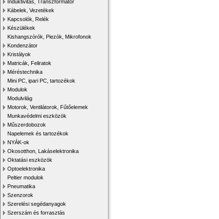
Induktivitás, Transzformátor
Kábelek, Vezetékek
Kapcsolók, Relék
Készülékek
Kishangszórók, Piezók, Mikrofonok
Kondenzátor
Kristályok
Matricák, Feliratok
Méréstechnika
Mini PC, ipari PC, tartozékok
Modulok
Modulvilág
Motorok, Ventilátorok, Fűtőelemek
Munkavédelmi eszközök
Műszerdobozok
Napelemek és tartozékok
NYÁK-ok
Okosotthon, Lakáselektronika
Oktatási eszközök
Optoelektronika
Peltier modulok
Pneumatika
Szenzorok
Szerelési segédanyagok
Szerszám és forrasztás