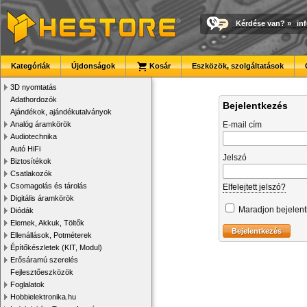
Kérdése van?
»
in
Kategóriák
Újdonságok
Kosár
Eszközök, szolgáltatások
3D nyomtatás
Adathordozók
Bejelentkezés
Ajándékok, ajándékutalványok
Analóg áramkörök
E-mail cím
Audiotechnika
Autó HiFi
Jelszó
Biztosítékok
Csatlakozók
Csomagolás és tárolás
Elfelejtett jelszó?
Digitális áramkörök
Maradjon bejelen
Diódák
Elemek, Akkuk, Töltők
Ellenállások, Potméterek
Építőkészletek (KIT, Modul)
Erősáramú szerelés
Fejlesztőeszközök
Foglalatok
Hobbielektronika.hu