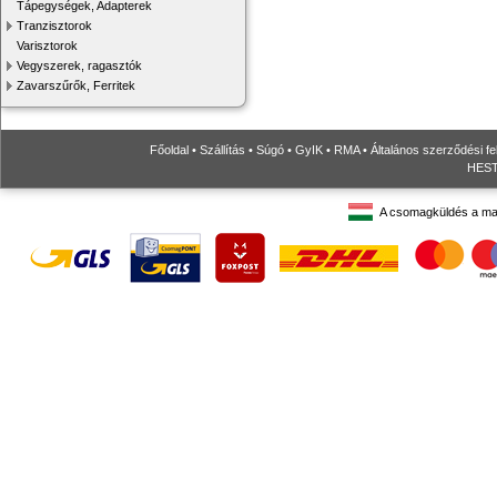
Tápegységek, Adapterek
Tranzisztorok
Varisztorok
Vegyszerek, ragasztók
Zavarszűrők, Ferritek
Főoldal
•
Szállítás
•
Súgó
•
GyIK
•
RMA
•
Általános szerződési fe
HESTO
A csomagküldés a ma