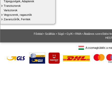
Tápegységek, Adapterek
Tranzisztorok
Varisztorok
Vegyszerek, ragasztók
Zavarszűrők, Ferritek
Főoldal
•
Szállítás
•
Súgó
•
GyIK
•
RMA
•
Általános szerződési fe
HESTO
A csomagküldés a ma