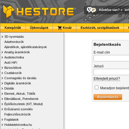
Kérdése van?
»
in
Kategóriák
Újdonságok
Kosár
Eszközök, szolgáltatások
3D nyomtatás
Adathordozók
Bejelentkezés
Ajándékok, ajándékutalványok
Analóg áramkörök
E-mail cím
Audiotechnika
Autó HiFi
Jelszó
Biztosítékok
Csatlakozók
Csomagolás és tárolás
Elfelejtett jelszó?
Digitális áramkörök
Maradjon bejelen
Diódák
Elemek, Akkuk, Töltők
Ellenállások, Potméterek
Építőkészletek (KIT, Modul)
Erősáramú szerelés
Fejlesztőeszközök
Foglalatok
Hobbielektronika.hu