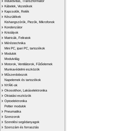
Induktivitás, Transzformátor
Kábelek, Vezetékek
Kapcsolók, Relék
Készülékek
Kishangszórók, Piezók, Mikrofonok
Kondenzátor
Kristályok
Matricák, Feliratok
Méréstechnika
Mini PC, ipari PC, tartozékok
Modulok
Modulvilág
Motorok, Ventilátorok, Fűtőelemek
Munkavédelmi eszközök
Műszerdobozok
Napelemek és tartozékok
NYÁK-ok
Okosotthon, Lakáselektronika
Oktatási eszközök
Optoelektronika
Peltier modulok
Pneumatika
Szenzorok
Szerelési segédanyagok
Szerszám és forrasztás