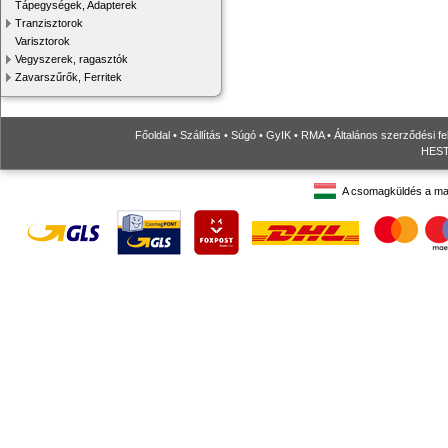
Tápegységek, Adapterek
Tranzisztorok
Varisztorok
Vegyszerek, ragasztók
Zavarszűrők, Ferritek
Főoldal
•
Szállítás
•
Súgó
•
GyIK
•
RMA
•
Általános szerződési fe
HESTO
A csomagküldés a ma