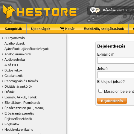
Kérdése van?
»
in
Kategóriák
Újdonságok
Kosár
Eszközök, szolgáltatások
3D nyomtatás
Adathordozók
Bejelentkezés
Ajándékok, ajándékutalványok
Analóg áramkörök
E-mail cím
Audiotechnika
Autó HiFi
Jelszó
Biztosítékok
Csatlakozók
Csomagolás és tárolás
Elfelejtett jelszó?
Digitális áramkörök
Maradjon bejelen
Diódák
Elemek, Akkuk, Töltők
Ellenállások, Potméterek
Építőkészletek (KIT, Modul)
Erősáramú szerelés
Fejlesztőeszközök
Foglalatok
Hobbielektronika.hu