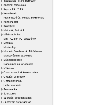
Induktivitás, Transzformátor
Kábelek, Vezetékek
Kapcsolók, Relék
Készülékek
Kishangszórók, Piezók, Mikrofonok
Kondenzátor
Kristályok
Matricák, Feliratok
Méréstechnika
Mini PC, ipari PC, tartozékok
Modulok
Modulvilág
Motorok, Ventilátorok, Fűtőelemek
Munkavédelmi eszközök
Műszerdobozok
Napelemek és tartozékok
NYÁK-ok
Okosotthon, Lakáselektronika
Oktatási eszközök
Optoelektronika
Peltier modulok
Pneumatika
Szenzorok
Szerelési segédanyagok
Szerszám és forrasztás