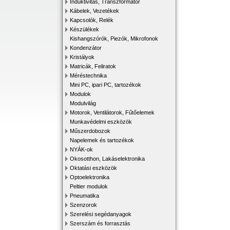
Induktivitás, Transzformátor
Kábelek, Vezetékek
Kapcsolók, Relék
Készülékek
Kishangszórók, Piezók, Mikrofonok
Kondenzátor
Kristályok
Matricák, Feliratok
Méréstechnika
Mini PC, ipari PC, tartozékok
Modulok
Modulvilág
Motorok, Ventilátorok, Fűtőelemek
Munkavédelmi eszközök
Műszerdobozok
Napelemek és tartozékok
NYÁK-ok
Okosotthon, Lakáselektronika
Oktatási eszközök
Optoelektronika
Peltier modulok
Pneumatika
Szenzorok
Szerelési segédanyagok
Szerszám és forrasztás