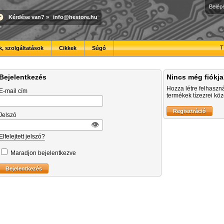
Belép
Kérdése van?
»
info@hestore.hu
T
, szolgáltatások
Cikkek
Súgó
Bejelentkezés
Nincs még fiókj
Hozza létre felhaszn
E-mail cím
termékek tízezrei közö
Jelszó
👁︎
Elfelejtett jelszó?
Maradjon bejelentkezve