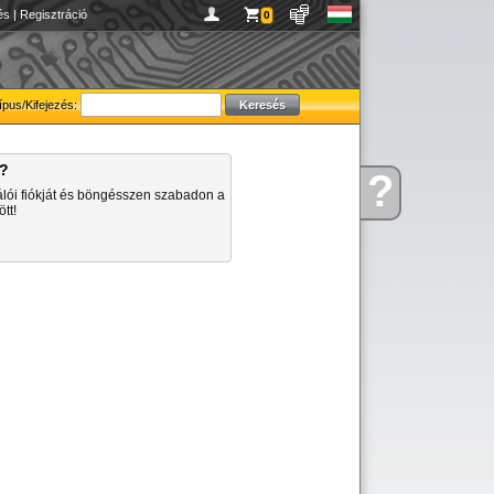
és
|
Regisztráció
0
ípus/Kifejezés:
a?
?
Kérdése
álói fiókját és böngésszen szabadon a
van
tt!