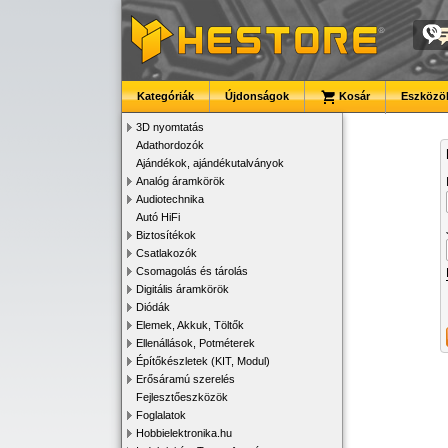
Kategóriák
Újdonságok
Kosár
Eszközök
3D nyomtatás
Adathordozók
Ajándékok, ajándékutalványok
Analóg áramkörök
Audiotechnika
Autó HiFi
Biztosítékok
Csatlakozók
Csomagolás és tárolás
Digitális áramkörök
Diódák
Elemek, Akkuk, Töltők
Ellenállások, Potméterek
Építőkészletek (KIT, Modul)
Erősáramú szerelés
Fejlesztőeszközök
Foglalatok
Hobbielektronika.hu