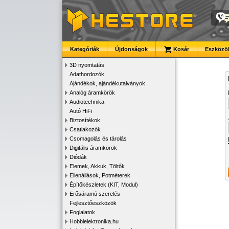
Kategóriák
Újdonságok
Kosár
Eszközök
3D nyomtatás
Adathordozók
Ajándékok, ajándékutalványok
Analóg áramkörök
Audiotechnika
Autó HiFi
Biztosítékok
Csatlakozók
Csomagolás és tárolás
Digitális áramkörök
Diódák
Elemek, Akkuk, Töltők
Ellenállások, Potméterek
Építőkészletek (KIT, Modul)
Erősáramú szerelés
Fejlesztőeszközök
Foglalatok
Hobbielektronika.hu