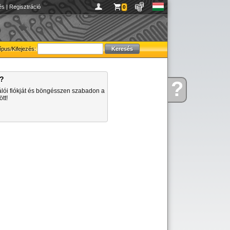
és
|
Regisztráció
0
ípus/Kifejezés:
a?
?
Kérdése
álói fiókját és böngésszen szabadon a
van
tt!