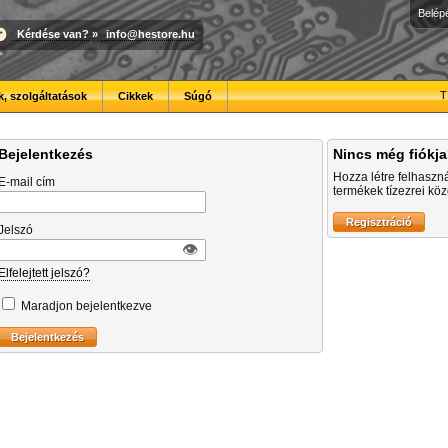
Belép
Kérdése van?
»
info@hestore.hu
T
, szolgáltatások
Cikkek
Súgó
Bejelentkezés
Nincs még fiókj
Hozza létre felhaszn
E-mail cím
termékek tízezrei közö
Jelszó
👁︎
Elfelejtett jelszó?
Maradjon bejelentkezve