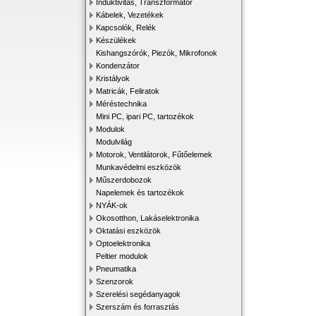
Induktivitás, Transzformátor
Kábelek, Vezetékek
Kapcsolók, Relék
Készülékek
Kishangszórók, Piezók, Mikrofonok
Kondenzátor
Kristályok
Matricák, Feliratok
Méréstechnika
Mini PC, ipari PC, tartozékok
Modulok
Modulvilág
Motorok, Ventilátorok, Fűtőelemek
Munkavédelmi eszközök
Műszerdobozok
Napelemek és tartozékok
NYÁK-ok
Okosotthon, Lakáselektronika
Oktatási eszközök
Optoelektronika
Peltier modulok
Pneumatika
Szenzorok
Szerelési segédanyagok
Szerszám és forrasztás