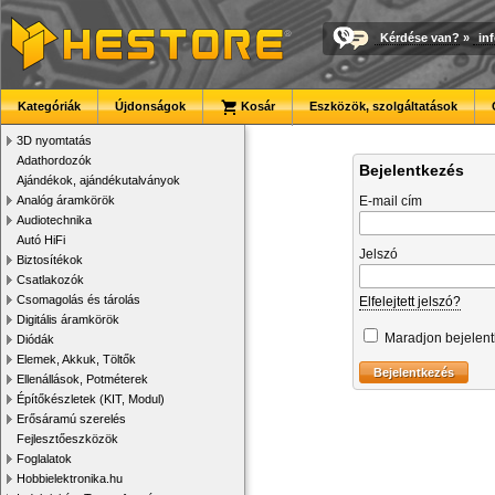
Kérdése van?
»
in
Kategóriák
Újdonságok
Kosár
Eszközök, szolgáltatások
3D nyomtatás
Adathordozók
Bejelentkezés
Ajándékok, ajándékutalványok
Analóg áramkörök
E-mail cím
Audiotechnika
Autó HiFi
Jelszó
Biztosítékok
Csatlakozók
Csomagolás és tárolás
Elfelejtett jelszó?
Digitális áramkörök
Maradjon bejelen
Diódák
Elemek, Akkuk, Töltők
Ellenállások, Potméterek
Építőkészletek (KIT, Modul)
Erősáramú szerelés
Fejlesztőeszközök
Foglalatok
Hobbielektronika.hu