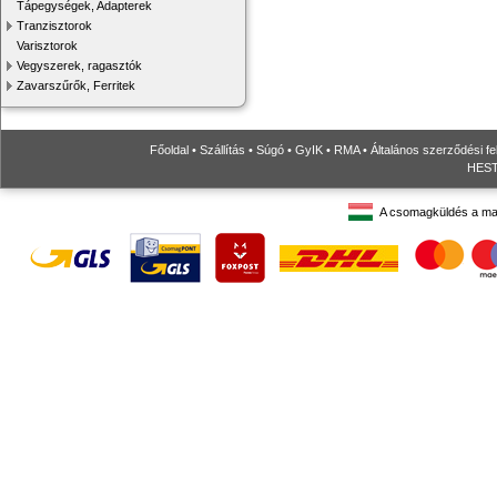
Tápegységek, Adapterek
Tranzisztorok
Varisztorok
Vegyszerek, ragasztók
Zavarszűrők, Ferritek
Főoldal
•
Szállítás
•
Súgó
•
GyIK
•
RMA
•
Általános szerződési fe
HESTO
A csomagküldés a ma