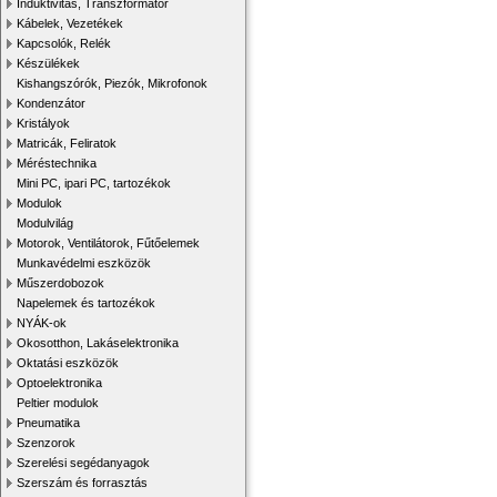
Induktivitás, Transzformátor
Kábelek, Vezetékek
Kapcsolók, Relék
Készülékek
Kishangszórók, Piezók, Mikrofonok
Kondenzátor
Kristályok
Matricák, Feliratok
Méréstechnika
Mini PC, ipari PC, tartozékok
Modulok
Modulvilág
Motorok, Ventilátorok, Fűtőelemek
Munkavédelmi eszközök
Műszerdobozok
Napelemek és tartozékok
NYÁK-ok
Okosotthon, Lakáselektronika
Oktatási eszközök
Optoelektronika
Peltier modulok
Pneumatika
Szenzorok
Szerelési segédanyagok
Szerszám és forrasztás