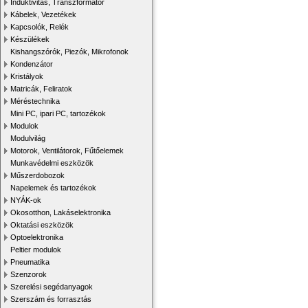
Induktivitás, Transzformátor
Kábelek, Vezetékek
Kapcsolók, Relék
Készülékek
Kishangszórók, Piezók, Mikrofonok
Kondenzátor
Kristályok
Matricák, Feliratok
Méréstechnika
Mini PC, ipari PC, tartozékok
Modulok
Modulvilág
Motorok, Ventilátorok, Fűtőelemek
Munkavédelmi eszközök
Műszerdobozok
Napelemek és tartozékok
NYÁK-ok
Okosotthon, Lakáselektronika
Oktatási eszközök
Optoelektronika
Peltier modulok
Pneumatika
Szenzorok
Szerelési segédanyagok
Szerszám és forrasztás