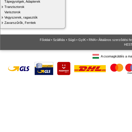
Tápegységek, Adapterek
Tranzisztorok
Varisztorok
Vegyszerek, ragasztók
Zavarszűrők, Ferritek
Főoldal
•
Szállítás
•
Súgó
•
GyIK
•
RMA
•
Általános szerződési fe
HESTO
A csomagküldés a ma