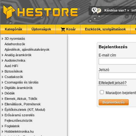
Kérdése van?
»
in
Kategóriák
Újdonságok
Kosár
Eszközök, szolgáltatások
3D nyomtatás
Adathordozók
Bejelentkezés
Ajándékok, ajándékutalványok
Analóg áramkörök
E-mail cím
Audiotechnika
Autó HiFi
Jelszó
Biztosítékok
Csatlakozók
Csomagolás és tárolás
Elfelejtett jelszó?
Digitális áramkörök
Maradjon bejelen
Diódák
Elemek, Akkuk, Töltők
Ellenállások, Potméterek
Építőkészletek (KIT, Modul)
Erősáramú szerelés
Fejlesztőeszközök
Foglalatok
Hobbielektronika.hu