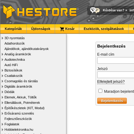
Kérdése van?
»
in
Kategóriák
Újdonságok
Kosár
Eszközök, szolgáltatások
3D nyomtatás
Adathordozók
Bejelentkezés
Ajándékok, ajándékutalványok
Analóg áramkörök
E-mail cím
Audiotechnika
Autó HiFi
Jelszó
Biztosítékok
Csatlakozók
Csomagolás és tárolás
Elfelejtett jelszó?
Digitális áramkörök
Maradjon bejelen
Diódák
Elemek, Akkuk, Töltők
Ellenállások, Potméterek
Építőkészletek (KIT, Modul)
Erősáramú szerelés
Fejlesztőeszközök
Foglalatok
Hobbielektronika.hu