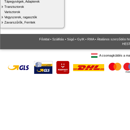
Tápegységek, Adapterek
Tranzisztorok
Varisztorok
Vegyszerek, ragasztók
Zavarszűrők, Ferritek
Főoldal
•
Szállítás
•
Súgó
•
GyIK
•
RMA
•
Általános szerződési fe
HESTO
A csomagküldés a ma