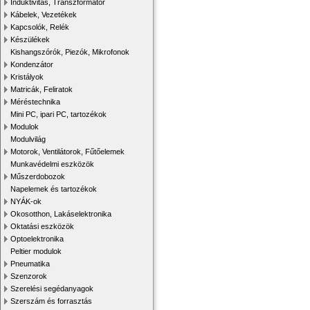
Induktivitás, Transzformátor
Kábelek, Vezetékek
Kapcsolók, Relék
Készülékek
Kishangszórók, Piezók, Mikrofonok
Kondenzátor
Kristályok
Matricák, Feliratok
Méréstechnika
Mini PC, ipari PC, tartozékok
Modulok
Modulvilág
Motorok, Ventilátorok, Fűtőelemek
Munkavédelmi eszközök
Műszerdobozok
Napelemek és tartozékok
NYÁK-ok
Okosotthon, Lakáselektronika
Oktatási eszközök
Optoelektronika
Peltier modulok
Pneumatika
Szenzorok
Szerelési segédanyagok
Szerszám és forrasztás