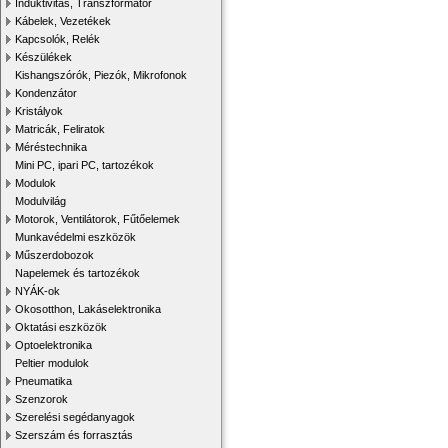
Induktivitás, Transzformátor
Kábelek, Vezetékek
Kapcsolók, Relék
Készülékek
Kishangszórók, Piezók, Mikrofonok
Kondenzátor
Kristályok
Matricák, Feliratok
Méréstechnika
Mini PC, ipari PC, tartozékok
Modulok
Modulvilág
Motorok, Ventilátorok, Fűtőelemek
Munkavédelmi eszközök
Műszerdobozok
Napelemek és tartozékok
NYÁK-ok
Okosotthon, Lakáselektronika
Oktatási eszközök
Optoelektronika
Peltier modulok
Pneumatika
Szenzorok
Szerelési segédanyagok
Szerszám és forrasztás