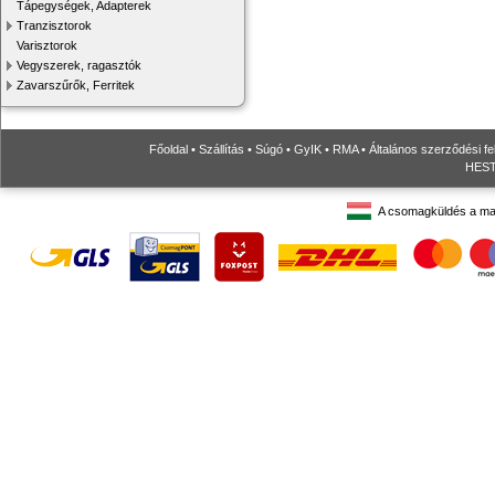
Tápegységek, Adapterek
Tranzisztorok
Varisztorok
Vegyszerek, ragasztók
Zavarszűrők, Ferritek
Főoldal
•
Szállítás
•
Súgó
•
GyIK
•
RMA
•
Általános szerződési fe
HESTO
A csomagküldés a ma