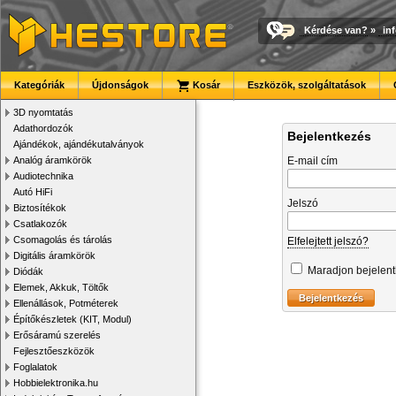
Kérdése van?
»
in
Kategóriák
Újdonságok
Kosár
Eszközök, szolgáltatások
3D nyomtatás
Adathordozók
Bejelentkezés
Ajándékok, ajándékutalványok
Analóg áramkörök
E-mail cím
Audiotechnika
Autó HiFi
Jelszó
Biztosítékok
Csatlakozók
Csomagolás és tárolás
Elfelejtett jelszó?
Digitális áramkörök
Maradjon bejelen
Diódák
Elemek, Akkuk, Töltők
Ellenállások, Potméterek
Építőkészletek (KIT, Modul)
Erősáramú szerelés
Fejlesztőeszközök
Foglalatok
Hobbielektronika.hu