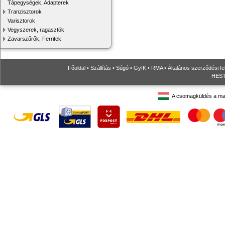
Tápegységek, Adapterek
Tranzisztorok
Varisztorok
Vegyszerek, ragasztók
Zavarszűrők, Ferritek
Főoldal
•
Szállítás
•
Súgó
•
GyIK
•
RMA
•
Általános szerződési fe
HESTO
A csomagküldés a ma