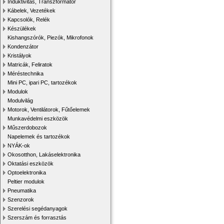
Induktivitás, Transzformátor
Kábelek, Vezetékek
Kapcsolók, Relék
Készülékek
Kishangszórók, Piezók, Mikrofonok
Kondenzátor
Kristályok
Matricák, Feliratok
Méréstechnika
Mini PC, ipari PC, tartozékok
Modulok
Modulvilág
Motorok, Ventilátorok, Fűtőelemek
Munkavédelmi eszközök
Műszerdobozok
Napelemek és tartozékok
NYÁK-ok
Okosotthon, Lakáselektronika
Oktatási eszközök
Optoelektronika
Peltier modulok
Pneumatika
Szenzorok
Szerelési segédanyagok
Szerszám és forrasztás