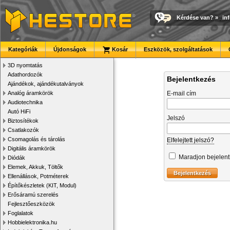
Kérdése van?
»
in
Kategóriák
Újdonságok
Kosár
Eszközök, szolgáltatások
3D nyomtatás
Adathordozók
Bejelentkezés
Ajándékok, ajándékutalványok
Analóg áramkörök
E-mail cím
Audiotechnika
Autó HiFi
Jelszó
Biztosítékok
Csatlakozók
Csomagolás és tárolás
Elfelejtett jelszó?
Digitális áramkörök
Maradjon bejelen
Diódák
Elemek, Akkuk, Töltők
Ellenállások, Potméterek
Építőkészletek (KIT, Modul)
Erősáramú szerelés
Fejlesztőeszközök
Foglalatok
Hobbielektronika.hu