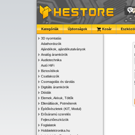
Kategóriák
Újdonságok
Kosár
Eszközök
3D nyomtatás
Adathordozók
Ajándékok, ajándékutalványok
Analóg áramkörök
Audiotechnika
Autó HiFi
Biztosítékok
Csatlakozók
Csomagolás és tárolás
Digitális áramkörök
Diódák
Elemek, Akkuk, Töltők
Ellenállások, Potméterek
Építőkészletek (KIT, Modul)
Erősáramú szerelés
Fejlesztőeszközök
Foglalatok
Hobbielektronika.hu