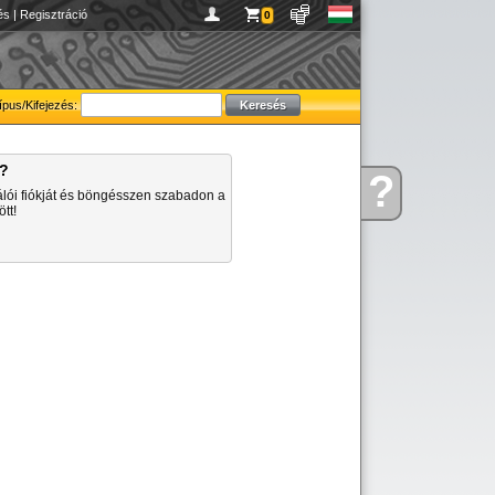
és
|
Regisztráció
0
ípus/Kifejezés:
a?
?
Kérdése
álói fiókját és böngésszen szabadon a
van
tt!