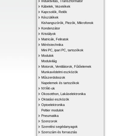
Induktivitás, Transzformátor
Kábelek, Vezetékek
Kapcsolók, Relék
Készülékek
Kishangszórók, Piezók, Mikrofonok
Kondenzátor
Kristályok
Matricák, Feliratok
Méréstechnika
Mini PC, ipari PC, tartozékok
Modulok
Modulvilág
Motorok, Ventilátorok, Fűtőelemek
Munkavédelmi eszközök
Műszerdobozok
Napelemek és tartozékok
NYÁK-ok
Okosotthon, Lakáselektronika
Oktatási eszközök
Optoelektronika
Peltier modulok
Pneumatika
Szenzorok
Szerelési segédanyagok
Szerszám és forrasztás