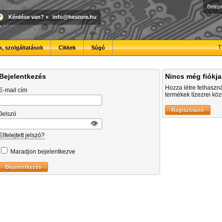
Belép
Kérdése van?
»
info@hestore.hu
T
, szolgáltatások
Cikkek
Súgó
Bejelentkezés
Nincs még fiókj
Hozza létre felhaszn
E-mail cím
termékek tízezrei közö
Jelszó
👁︎
Elfelejtett jelszó?
Maradjon bejelentkezve