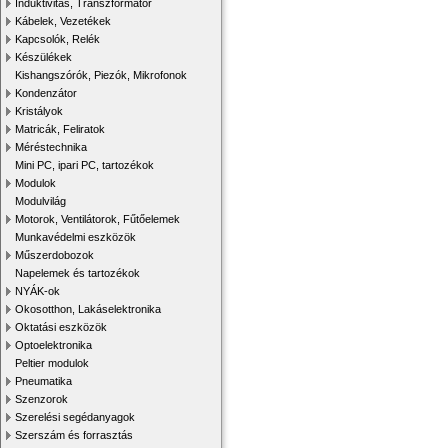
Induktivitás, Transzformátor
Kábelek, Vezetékek
Kapcsolók, Relék
Készülékek
Kishangszórók, Piezók, Mikrofonok
Kondenzátor
Kristályok
Matricák, Feliratok
Méréstechnika
Mini PC, ipari PC, tartozékok
Modulok
Modulvilág
Motorok, Ventilátorok, Fűtőelemek
Munkavédelmi eszközök
Műszerdobozok
Napelemek és tartozékok
NYÁK-ok
Okosotthon, Lakáselektronika
Oktatási eszközök
Optoelektronika
Peltier modulok
Pneumatika
Szenzorok
Szerelési segédanyagok
Szerszám és forrasztás