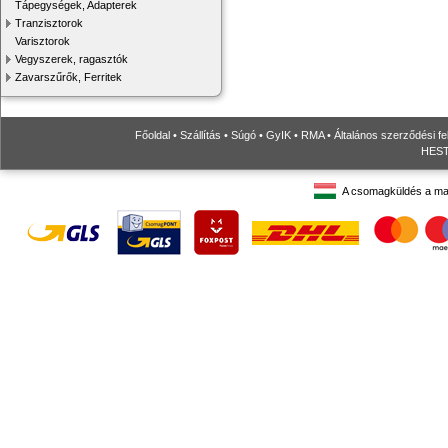
Tápegységek, Adapterek
Tranzisztorok
Varisztorok
Vegyszerek, ragasztók
Zavarszűrők, Ferritek
Főoldal
•
Szállítás
•
Súgó
•
GyIK
•
RMA
•
Általános szerződési fe
HESTO
A csomagküldés a ma