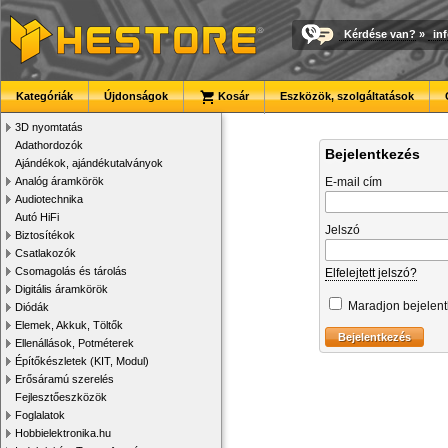
Kérdése van?
»
in
Kategóriák
Újdonságok
Kosár
Eszközök, szolgáltatások
3D nyomtatás
Adathordozók
Bejelentkezés
Ajándékok, ajándékutalványok
Analóg áramkörök
E-mail cím
Audiotechnika
Autó HiFi
Jelszó
Biztosítékok
Csatlakozók
Csomagolás és tárolás
Elfelejtett jelszó?
Digitális áramkörök
Maradjon bejelen
Diódák
Elemek, Akkuk, Töltők
Ellenállások, Potméterek
Építőkészletek (KIT, Modul)
Erősáramú szerelés
Fejlesztőeszközök
Foglalatok
Hobbielektronika.hu