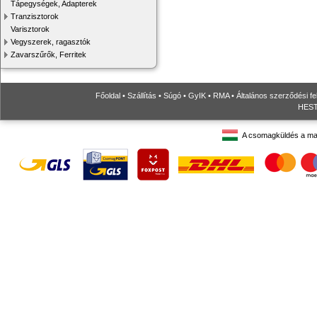
Tápegységek, Adapterek
Tranzisztorok
Varisztorok
Vegyszerek, ragasztók
Zavarszűrők, Ferritek
Főoldal
•
Szállítás
•
Súgó
•
GyIK
•
RMA
•
Általános szerződési fe
HESTO
A csomagküldés a ma