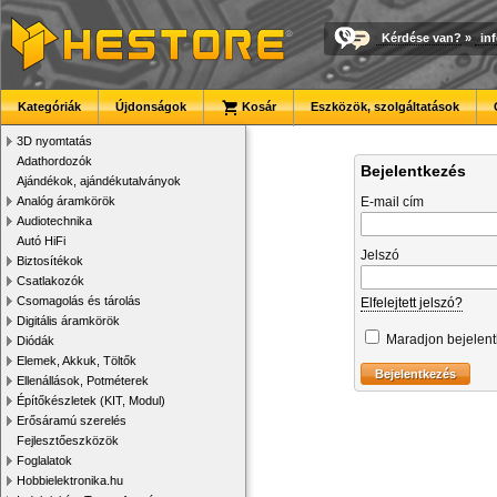
Kérdése van?
»
in
Kategóriák
Újdonságok
Kosár
Eszközök, szolgáltatások
3D nyomtatás
Adathordozók
Bejelentkezés
Ajándékok, ajándékutalványok
Analóg áramkörök
E-mail cím
Audiotechnika
Autó HiFi
Jelszó
Biztosítékok
Csatlakozók
Csomagolás és tárolás
Elfelejtett jelszó?
Digitális áramkörök
Maradjon bejelen
Diódák
Elemek, Akkuk, Töltők
Ellenállások, Potméterek
Építőkészletek (KIT, Modul)
Erősáramú szerelés
Fejlesztőeszközök
Foglalatok
Hobbielektronika.hu