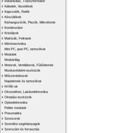
Induktivitás, Transzformátor
Kábelek, Vezetékek
Kapcsolók, Relék
Készülékek
Kishangszórók, Piezók, Mikrofonok
Kondenzátor
Kristályok
Matricák, Feliratok
Méréstechnika
Mini PC, ipari PC, tartozékok
Modulok
Modulvilág
Motorok, Ventilátorok, Fűtőelemek
Munkavédelmi eszközök
Műszerdobozok
Napelemek és tartozékok
NYÁK-ok
Okosotthon, Lakáselektronika
Oktatási eszközök
Optoelektronika
Peltier modulok
Pneumatika
Szenzorok
Szerelési segédanyagok
Szerszám és forrasztás