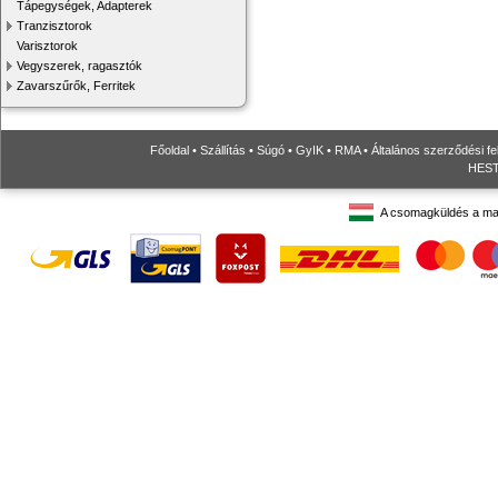
Tápegységek, Adapterek
Tranzisztorok
Varisztorok
Vegyszerek, ragasztók
Zavarszűrők, Ferritek
Főoldal
•
Szállítás
•
Súgó
•
GyIK
•
RMA
•
Általános szerződési fe
HESTO
A csomagküldés a ma