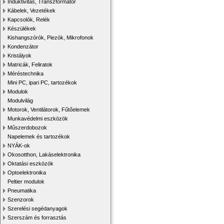
Induktivitás, Transzformátor
Kábelek, Vezetékek
Kapcsolók, Relék
Készülékek
Kishangszórók, Piezók, Mikrofonok
Kondenzátor
Kristályok
Matricák, Feliratok
Méréstechnika
Mini PC, ipari PC, tartozékok
Modulok
Modulvilág
Motorok, Ventilátorok, Fűtőelemek
Munkavédelmi eszközök
Műszerdobozok
Napelemek és tartozékok
NYÁK-ok
Okosotthon, Lakáselektronika
Oktatási eszközök
Optoelektronika
Peltier modulok
Pneumatika
Szenzorok
Szerelési segédanyagok
Szerszám és forrasztás