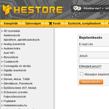
Kérdése van?
»
in
Kategóriák
Újdonságok
Kosár
Eszközök, szolgáltatások
3D nyomtatás
Adathordozók
Bejelentkezés
Ajándékok, ajándékutalványok
Analóg áramkörök
E-mail cím
Audiotechnika
Autó HiFi
Jelszó
Biztosítékok
Csatlakozók
Csomagolás és tárolás
Elfelejtett jelszó?
Digitális áramkörök
Maradjon bejelen
Diódák
Elemek, Akkuk, Töltők
Ellenállások, Potméterek
Építőkészletek (KIT, Modul)
Erősáramú szerelés
Fejlesztőeszközök
Foglalatok
Hobbielektronika.hu