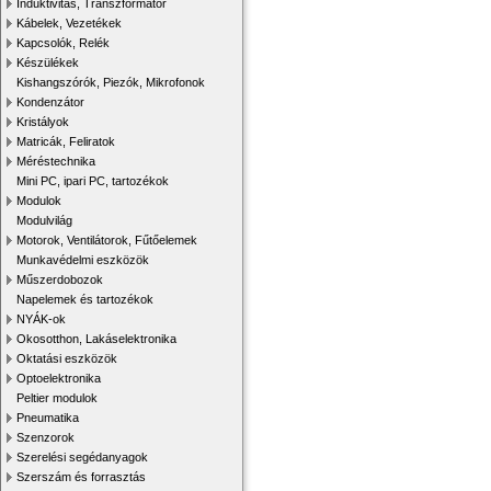
Induktivitás, Transzformátor
Kábelek, Vezetékek
Kapcsolók, Relék
Készülékek
Kishangszórók, Piezók, Mikrofonok
Kondenzátor
Kristályok
Matricák, Feliratok
Méréstechnika
Mini PC, ipari PC, tartozékok
Modulok
Modulvilág
Motorok, Ventilátorok, Fűtőelemek
Munkavédelmi eszközök
Műszerdobozok
Napelemek és tartozékok
NYÁK-ok
Okosotthon, Lakáselektronika
Oktatási eszközök
Optoelektronika
Peltier modulok
Pneumatika
Szenzorok
Szerelési segédanyagok
Szerszám és forrasztás