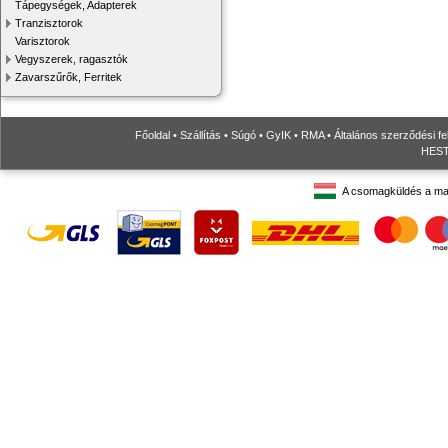
Tápegységek, Adapterek
Tranzisztorok
Varisztorok
Vegyszerek, ragasztók
Zavarszűrők, Ferritek
Főoldal
•
Szállítás
•
Súgó
•
GyIK
•
RMA
•
Általános szerződési fe
HESTO
A csomagküldés a ma