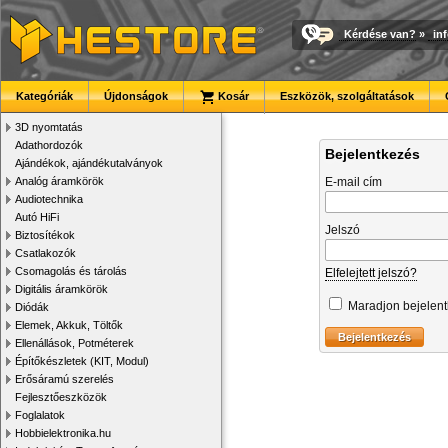
Kérdése van?
»
in
Kategóriák
Újdonságok
Kosár
Eszközök, szolgáltatások
3D nyomtatás
Adathordozók
Bejelentkezés
Ajándékok, ajándékutalványok
Analóg áramkörök
E-mail cím
Audiotechnika
Autó HiFi
Jelszó
Biztosítékok
Csatlakozók
Csomagolás és tárolás
Elfelejtett jelszó?
Digitális áramkörök
Maradjon bejelen
Diódák
Elemek, Akkuk, Töltők
Ellenállások, Potméterek
Építőkészletek (KIT, Modul)
Erősáramú szerelés
Fejlesztőeszközök
Foglalatok
Hobbielektronika.hu