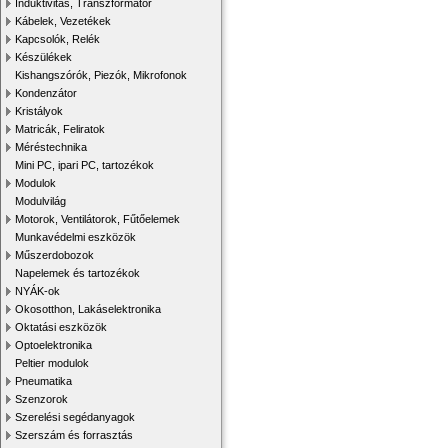
Induktivitás, Transzformátor
Kábelek, Vezetékek
Kapcsolók, Relék
Készülékek
Kishangszórók, Piezók, Mikrofonok
Kondenzátor
Kristályok
Matricák, Feliratok
Méréstechnika
Mini PC, ipari PC, tartozékok
Modulok
Modulvilág
Motorok, Ventilátorok, Fűtőelemek
Munkavédelmi eszközök
Műszerdobozok
Napelemek és tartozékok
NYÁK-ok
Okosotthon, Lakáselektronika
Oktatási eszközök
Optoelektronika
Peltier modulok
Pneumatika
Szenzorok
Szerelési segédanyagok
Szerszám és forrasztás