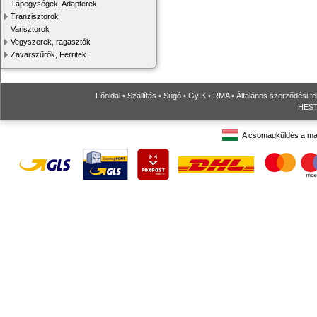
Tápegységek, Adapterek
Tranzisztorok
Varisztorok
Vegyszerek, ragasztók
Zavarszűrők, Ferritek
Főoldal
•
Szállítás
•
Súgó
•
GyIK
•
RMA
•
Általános szerződési fe
HESTO
A csomagküldés a ma