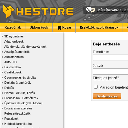
Kérdése van?
»
in
Kategóriák
Újdonságok
Kosár
Eszközök, szolgáltatások
3D nyomtatás
Adathordozók
Bejelentkezés
Ajándékok, ajándékutalványok
Analóg áramkörök
E-mail cím
Audiotechnika
Autó HiFi
Jelszó
Biztosítékok
Csatlakozók
Csomagolás és tárolás
Elfelejtett jelszó?
Digitális áramkörök
Maradjon bejelen
Diódák
Elemek, Akkuk, Töltők
Ellenállások, Potméterek
Építőkészletek (KIT, Modul)
Erősáramú szerelés
Fejlesztőeszközök
Foglalatok
Hobbielektronika.hu