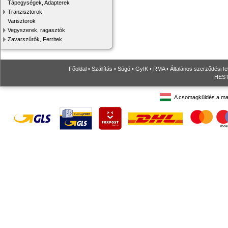
Tápegységek, Adapterek
Tranzisztorok
Varisztorok
Vegyszerek, ragasztók
Zavarszűrők, Ferritek
Főoldal
•
Szállítás
•
Súgó
•
GyIK
•
RMA
•
Általános szerződési fe
HESTO
A csomagküldés a ma