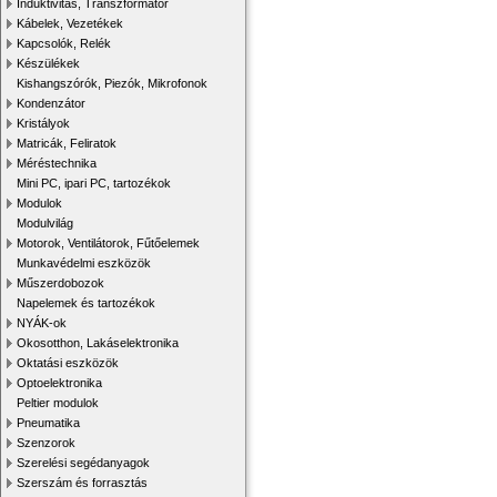
Induktivitás, Transzformátor
Kábelek, Vezetékek
Kapcsolók, Relék
Készülékek
Kishangszórók, Piezók, Mikrofonok
Kondenzátor
Kristályok
Matricák, Feliratok
Méréstechnika
Mini PC, ipari PC, tartozékok
Modulok
Modulvilág
Motorok, Ventilátorok, Fűtőelemek
Munkavédelmi eszközök
Műszerdobozok
Napelemek és tartozékok
NYÁK-ok
Okosotthon, Lakáselektronika
Oktatási eszközök
Optoelektronika
Peltier modulok
Pneumatika
Szenzorok
Szerelési segédanyagok
Szerszám és forrasztás