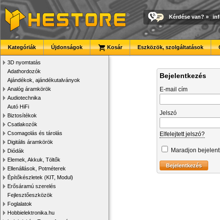
Kérdése van?
»
in
Kategóriák
Újdonságok
Kosár
Eszközök, szolgáltatások
3D nyomtatás
Adathordozók
Bejelentkezés
Ajándékok, ajándékutalványok
Analóg áramkörök
E-mail cím
Audiotechnika
Autó HiFi
Jelszó
Biztosítékok
Csatlakozók
Csomagolás és tárolás
Elfelejtett jelszó?
Digitális áramkörök
Maradjon bejelen
Diódák
Elemek, Akkuk, Töltők
Ellenállások, Potméterek
Építőkészletek (KIT, Modul)
Erősáramú szerelés
Fejlesztőeszközök
Foglalatok
Hobbielektronika.hu