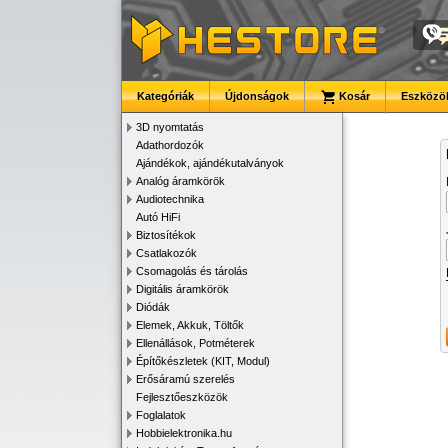
Kategóriák
Újdonságok
Kosár
Eszközök
3D nyomtatás
Adathordozók
Ajándékok, ajándékutalványok
Analóg áramkörök
Audiotechnika
Autó HiFi
Biztosítékok
Csatlakozók
Csomagolás és tárolás
Digitális áramkörök
Diódák
Elemek, Akkuk, Töltők
Ellenállások, Potméterek
Építőkészletek (KIT, Modul)
Erősáramú szerelés
Fejlesztőeszközök
Foglalatok
Hobbielektronika.hu