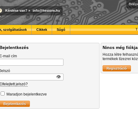
Belép
Kérdése van?
»
info@hestore.hu
T
, szolgáltatások
Cikkek
Súgó
Bejelentkezés
Nincs még fiókj
Hozza létre felhaszn
E-mail cím
termékek tízezrei közö
Jelszó
👁︎
Elfelejtett jelszó?
Maradjon bejelentkezve