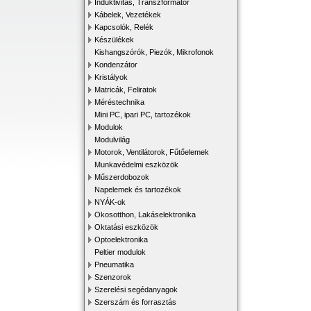
Induktivitás, Transzformátor
Kábelek, Vezetékek
Kapcsolók, Relék
Készülékek
Kishangszórók, Piezók, Mikrofonok
Kondenzátor
Kristályok
Matricák, Feliratok
Méréstechnika
Mini PC, ipari PC, tartozékok
Modulok
Modulvilág
Motorok, Ventilátorok, Fűtőelemek
Munkavédelmi eszközök
Műszerdobozok
Napelemek és tartozékok
NYÁK-ok
Okosotthon, Lakáselektronika
Oktatási eszközök
Optoelektronika
Peltier modulok
Pneumatika
Szenzorok
Szerelési segédanyagok
Szerszám és forrasztás