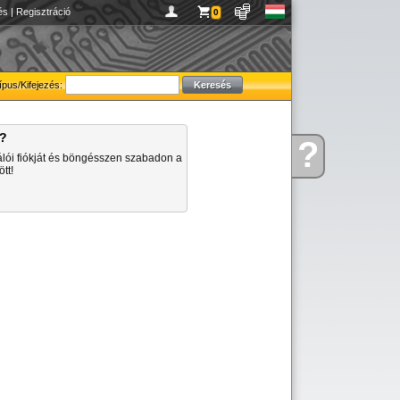
és
|
Regisztráció
0
ípus/Kifejezés:
a?
?
Kérdése
álói fiókját és böngésszen szabadon a
van
tt!