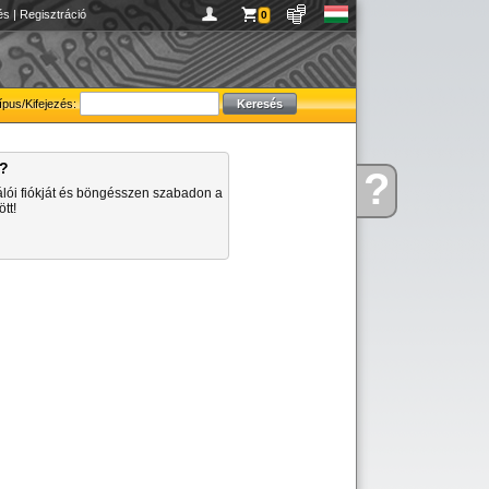
és
|
Regisztráció
0
ípus/Kifejezés:
a?
?
Kérdése
álói fiókját és böngésszen szabadon a
van
tt!