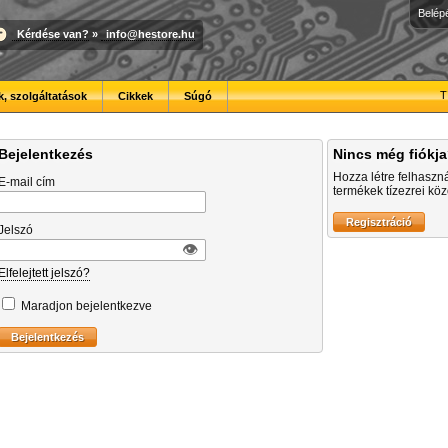
Belép
Kérdése van?
»
info@hestore.hu
T
, szolgáltatások
Cikkek
Súgó
Bejelentkezés
Nincs még fiókj
Hozza létre felhaszn
E-mail cím
termékek tízezrei közö
Jelszó
👁︎
Elfelejtett jelszó?
Maradjon bejelentkezve