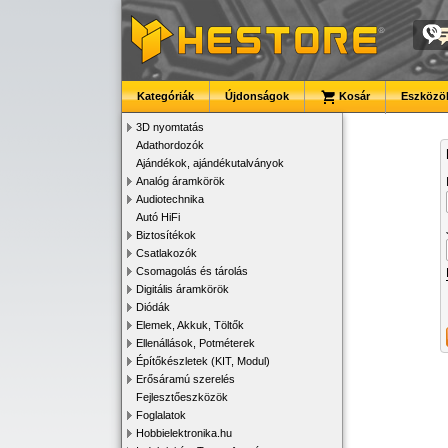
Kategóriák
Újdonságok
Kosár
Eszközök
3D nyomtatás
Adathordozók
Ajándékok, ajándékutalványok
Analóg áramkörök
Audiotechnika
Autó HiFi
Biztosítékok
Csatlakozók
Csomagolás és tárolás
Digitális áramkörök
Diódák
Elemek, Akkuk, Töltők
Ellenállások, Potméterek
Építőkészletek (KIT, Modul)
Erősáramú szerelés
Fejlesztőeszközök
Foglalatok
Hobbielektronika.hu