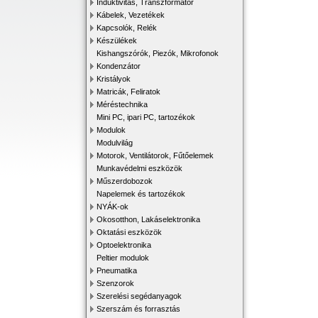
Induktivitás, Transzformátor
Kábelek, Vezetékek
Kapcsolók, Relék
Készülékek
Kishangszórók, Piezók, Mikrofonok
Kondenzátor
Kristályok
Matricák, Feliratok
Méréstechnika
Mini PC, ipari PC, tartozékok
Modulok
Modulvilág
Motorok, Ventilátorok, Fűtőelemek
Munkavédelmi eszközök
Műszerdobozok
Napelemek és tartozékok
NYÁK-ok
Okosotthon, Lakáselektronika
Oktatási eszközök
Optoelektronika
Peltier modulok
Pneumatika
Szenzorok
Szerelési segédanyagok
Szerszám és forrasztás