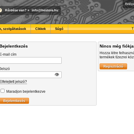
Belép
Kérdése van?
»
info@hestore.hu
T
, szolgáltatások
Cikkek
Súgó
Bejelentkezés
Nincs még fiókj
Hozza létre felhaszn
E-mail cím
termékek tízezrei közö
Jelszó
👁︎
Elfelejtett jelszó?
Maradjon bejelentkezve