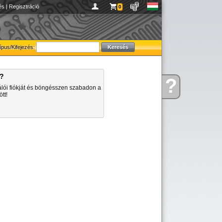
és
|
Regisztráció
0
ípus/Kifejezés:
a?
?
Kérdése
álói fiókját és böngésszen szabadon a
van
tt!