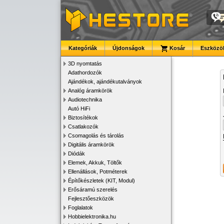
Kategóriák
Újdonságok
Kosár
Eszközök
3D nyomtatás
Adathordozók
Ajándékok, ajándékutalványok
Analóg áramkörök
Audiotechnika
Autó HiFi
Biztosítékok
Csatlakozók
Csomagolás és tárolás
Digitális áramkörök
Diódák
Elemek, Akkuk, Töltők
Ellenállások, Potméterek
Építőkészletek (KIT, Modul)
Erősáramú szerelés
Fejlesztőeszközök
Foglalatok
Hobbielektronika.hu