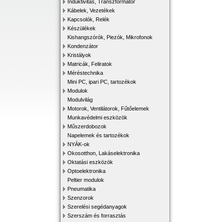
Induktivitás, Transzformátor
Kábelek, Vezetékek
Kapcsolók, Relék
Készülékek
Kishangszórók, Piezók, Mikrofonok
Kondenzátor
Kristályok
Matricák, Feliratok
Méréstechnika
Mini PC, ipari PC, tartozékok
Modulok
Modulvilág
Motorok, Ventilátorok, Fűtőelemek
Munkavédelmi eszközök
Műszerdobozok
Napelemek és tartozékok
NYÁK-ok
Okosotthon, Lakáselektronika
Oktatási eszközök
Optoelektronika
Peltier modulok
Pneumatika
Szenzorok
Szerelési segédanyagok
Szerszám és forrasztás