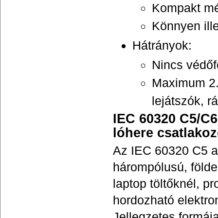
Kompakt mé
Könnyen ill
Hátrányok:
Nincs védőf
Maximum 2.
lejátszók, 
IEC 60320 C5/C6
lóhere csatlakoz
Az IEC 60320 C5 al
hárompólusú, földe
laptop töltőknél, p
hordozható elektro
Jellegzetes formáj