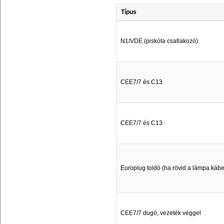
Típus
N1/VDE (piskóta csatlakozó)
CEE7/7 és C13
CEE7/7 és C13
Europlug toldó (ha rövid a lámpa kábel
CEE7/7 dugó, vezeték véggel