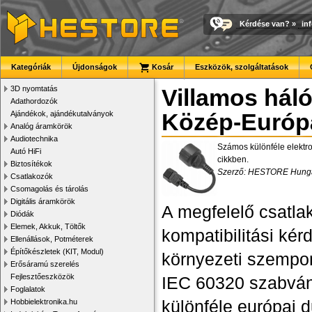
Kérdése van?
»
in
Kategóriák
Újdonságok
Kosár
Eszközök, szolgáltatások
3D nyomtatás
Villamos hál
Adathordozók
Ajándékok, ajándékutalványok
Közép-Európ
Analóg áramkörök
Audiotechnika
Számos különféle elektro
Autó HiFi
cikkben.
Biztosítékok
Szerző: HESTORE Hungar
Csatlakozók
Csomagolás és tárolás
Digitális áramkörök
A megfelelő csatl
Diódák
Elemek, Akkuk, Töltők
kompatibilitási kér
Ellenállások, Potméterek
Építőkészletek (KIT, Modul)
környezeti szempont
Erősáramú szerelés
Fejlesztőeszközök
IEC 60320 szabvány
Foglalatok
különféle európai d
Hobbielektronika.hu