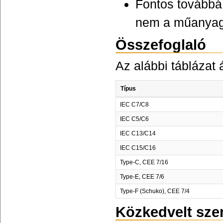
Fontos továbbá,
nem a műanyag
Összefoglaló
Az alábbi táblázat 
Típus
IEC C7/C8
IEC C5/C6
IEC C13/C14
IEC C15/C16
Type-C, CEE 7/16
Type-E, CEE 7/6
Type-F (Schuko), CEE 7/4
Közkedvelt szer