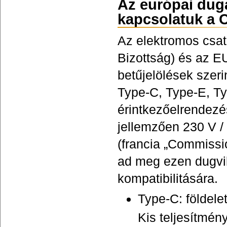
Az európai duga
kapcsolatuk a 
Az elektromos csat
Bizottság) és az 
betűjelölések szeri
Type-C, Type-E, Typ
érintkezőelrendezé
jellemzően 230 V 
(francia „Commissi
ad meg ezen dugvill
kompatibilitására.
Type-C: földele
Kis teljesítmén