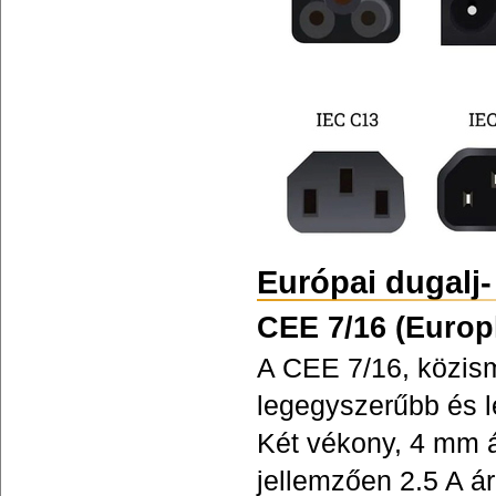
Európai dugalj-
CEE 7/16 (Europl
A CEE 7/16, közism
legegyszerűbb és 
Két vékony, 4 mm át
jellemzően 2.5 A 