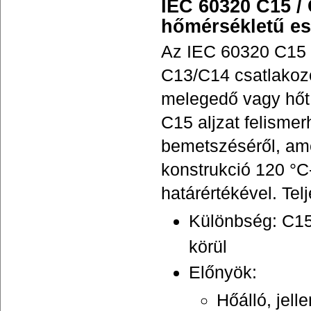
IEC 60320 C15 / 
hőmérsékletű e
Az IEC 60320 C15 (
C13/C14 csatlakozó
melegedő vagy hőt 
C15 aljzat felismer
bemetszéséről, ame
konstrukció 120 °C
határértékével. Tel
Különbség: C15
körül
Előnyök:
Hőálló, jel