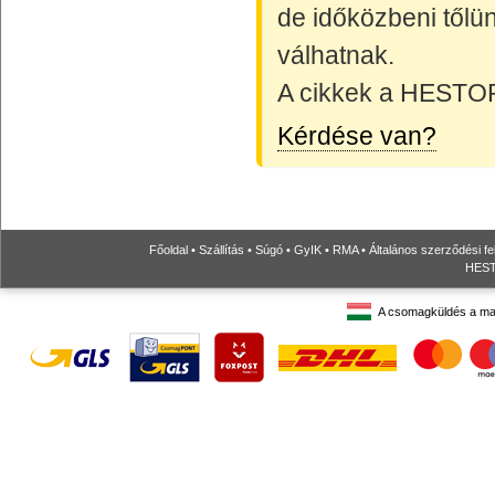
de időközbeni tőlün
válhatnak.
A cikkek a HESTORE
Kérdése van?
Főoldal
•
Szállítás
•
Súgó
•
GyIK
•
RMA
•
Általános szerződési fe
HESTO
A csomagküldés a ma