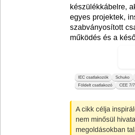
készülékkábelre, a
egyes projektek, i
szabványosított cs
működés és a későb
IEC csatlakozók
Schuko
Földelt csatlakozó
CEE 7/7
A cikk célja inspir
nem minősül hivata
megoldásokban talá