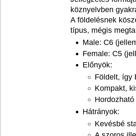
köznyelvben gyakra
A földelésnek kösz
típus, mégis megta
Male: C6 (jell
Female: C5 (je
Előnyök:
Földelt, íg
Kompakt, ki
Hordozható 
Hátrányok:
Kevésbé sta
A szoros il