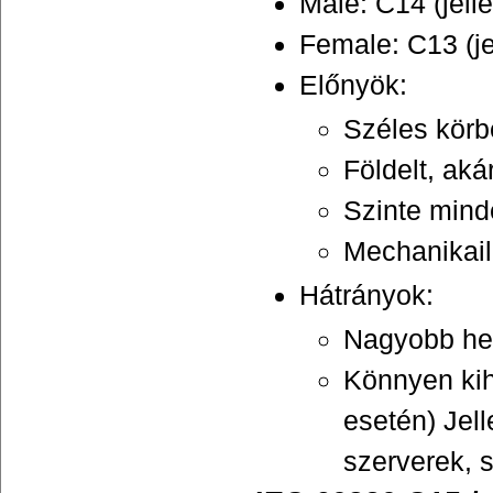
Male: C14 (jel
Female: C13 (j
Előnyök:
Széles körbe
Földelt, aká
Szinte mind
Mechanikai
Hátrányok:
Nagyobb hel
Könnyen kih
esetén) Jel
szerverek, 