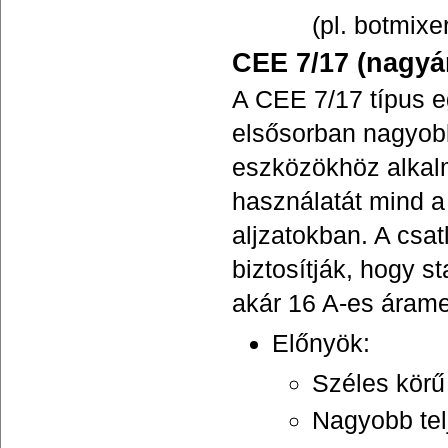
(pl. botmixe
CEE 7/17 (nagyár
A CEE 7/17 típus eg
elsősorban nagyobb
eszközökhöz alkalm
használatát mind a
aljzatokban. A csat
biztosítják, hogy s
akár 16 A-es árame
Előnyök:
Széles körű
Nagyobb tel