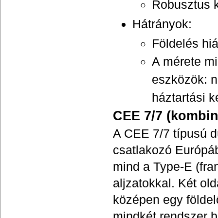
Robusztus k
Hátrányok:
Földelés hi
A mérete mi
eszközök: n
háztartási k
CEE 7/7 (kombiná
A CEE 7/7 típusú du
csatlakozó Európáb
mind a Type-E (fra
aljzatokkal. Két ol
középen egy földel
mindkét rendszer b