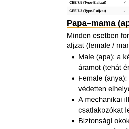
CEE 7/5 (Type-E aljzat)
✓
CEE 7/3 (Type-F aljzat)
✓
Papa–mama (apa
Minden esetben fon
aljzat (female / ma
Male (apa): a k
áramot (tehát ér
Female (anya): 
védetten elhely
A mechanikai il
csatlakozókat l
Biztonsági okok