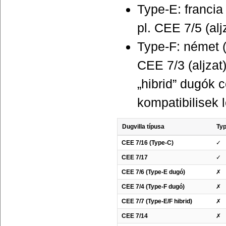
Type-E: francia
pl. CEE 7/5 (al
Type-F: német (
CEE 7/3 (aljzat
„hibrid” dugók 
kompatibilisek 
Dugvilla típusa
Typ
CEE 7/16 (Type-C)
✓
CEE 7/17
✓
CEE 7/6 (Type-E dugó)
✗
CEE 7/4 (Type-F dugó)
✗
CEE 7/7 (Type-E/F hibrid)
✗
CEE 7/14
✗