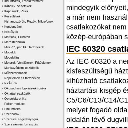
Induktivitás, Transzformátor
mindegyik előnyeit, 
Kábelek, Vezetékek
Kapcsolók, Relék
a már nem használt
Készülékek
Kishangszórók, Piezók, Mikrofonok
csatlakozókat nem 
Kondenzátor
Kristályok
közép-európában sz
Matricák, Feliratok
Méréstechnika
IEC 60320 csat
Mini PC, ipari PC, tartozékok
Modulok
Modulvilág
Az IEC 60320 a nem
Motorok, Ventilátorok, Fűtőelemek
Munkavédelmi eszközök
kisfeszültségű házt
Műszerdobozok
Napelemek és tartozékok
kihúzható csatlako
NYÁK-ok
háztartási kisgép 
Okosotthon, Lakáselektronika
Oktatási eszközök
C5/C6/C13/C14/C15/
Optoelektronika
Peltier modulok
melyet fogadó olda
Pneumatika
Szenzorok
oldalán lévő dugvil
Szerelési segédanyagok
Szerszám és forrasztás