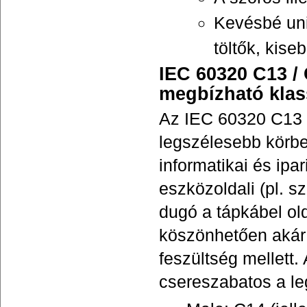
Kevésbé uni
töltők, kise
IEC 60320 C13 /
megbízható klas
Az IEC 60320 C13 (
legszélesebb körben
informatikai és ipa
eszközoldali (pl. s
dugó a tápkábel ol
köszönhetően akár 
feszültség mellett.
csereszabatos a le