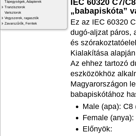
IEC 60320 C7/C8 
Tápegységek, Adapterek
Tranzisztorok
„babapiskóta” v
Varisztorok
Vegyszerek, ragasztók
Ez az IEC 60320 C7
Zavarszűrők, Ferritek
dugó-aljzat páros,
és szórakoztatóele
Kialakítása alapján
Az ehhez tartozó du
eszközökhöz alkalm
Magyarországon leg
babapiskótához has
Male (apa): C8 
Female (anya): 
Előnyök: