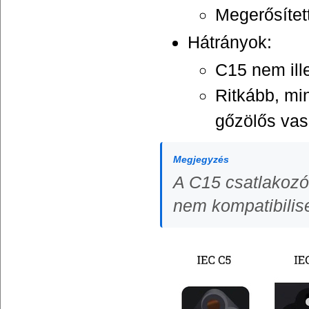
Megerősítet
Hátrányok:
C15 nem ill
Ritkább, mi
gőzölős vasa
Megjegyzés
A C15 csatlakozót
nem kompatibilise