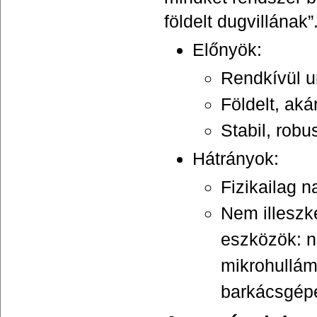
földelt dugvillának”
Előnyök:
Rendkívül u
Földelt, aká
Stabil, robu
Hátrányok:
Fizikailag 
Nem illeszk
eszközök: n
mikrohullám
barkácsgép