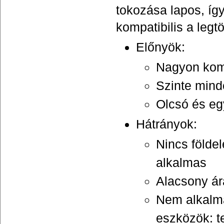
tokozása lapos, íg
kompatibilis a legtö
Előnyök:
Nagyon kom
Szinte mind
Olcsó és eg
Hátrányok:
Nincs földe
alkalmas
Alacsony ár
Nem alkalm
eszközök: t