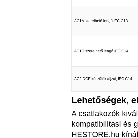
AC1A szerelhető lengő IEC C13
AC1D szerelhető lengő IEC C14
AC2 DCE készülék aljzat, IEC C14
Lehetőségek, el
A csatlakozók kivá
kompatibilitási és
HESTORE.hu kínálat