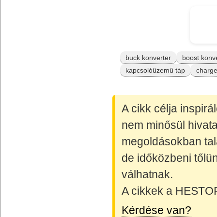
buck konverter
boost konv
kapcsolóüzemű táp
charg
A cikk célja inspir
nem minősül hivata
megoldásokban talá
de időközbeni tőlün
válhatnak.
A cikkek a HESTORE
Kérdése van?