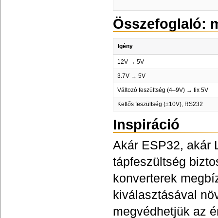
Összefoglaló: 
Igény
12V → 5V
3.7V → 5V
Változó feszültség (4–9V) → fix 5V
Kettős feszültség (±10V), RS232
Inspiráció
Akár ESP32, akár 
tápfeszültség bizt
konverterek megbíz
kiválasztásával nö
megvédhetjük az ér