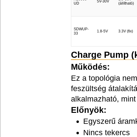
5V-30V
UD
(állítható)
SDWUP-
1.8-5V
3.3V (fix)
33
Charge Pump (ka
Működés:
Ez a topológia nem
feszültség átalakí
alkalmazható, mint
Előnyök:
Egyszerű áram
Nincs tekercs