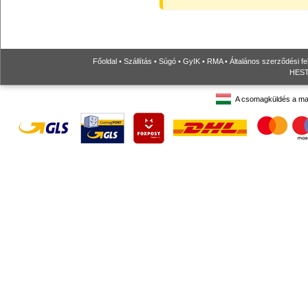
Főoldal
•
Szállítás
•
Súgó
•
GyIK
•
RMA
•
Általános szerződési fe
HESTO
A csomagküldés a ma