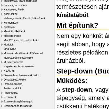
Induktivitás, Transzformátor
természetesen aján
Kábelek, Vezetékek
Kapcsolók, Relék
kínálatából
.
Készülékek
Kishangszórók, Piezók, Mikrofonok
Kondenzátor
Mit építünk?
Kristályok
Matricák, Feliratok
Nem egy konkrét ár
Méréstechnika
Mini PC, ipari PC, tartozékok
segít abban, hogy 
Modulok
Modulvilág
részletes példáko
Motorok, Ventilátorok, Fűtőelemek
Munkavédelmi eszközök
áruházból.
Műszerdobozok
Napelemek és tartozékok
Step-down (Buc
NYÁK-ok
Okosotthon, Lakáselektronika
Működés:
Oktatási eszközök
Optoelektronika
A
step-down
, vag
Peltier modulok
Pneumatika
tápegység, amely a
Szenzorok
Szerelési segédanyagok
csökkenti hatékon
Szerszám és forrasztás