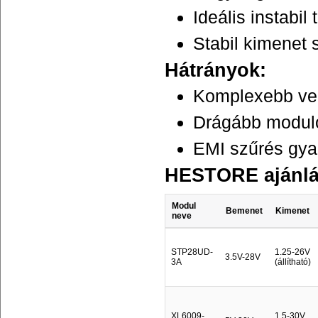
Ideális instabil
Stabil kimenet 
Hátrányok:
Komplexebb ve
Drágább modul
EMI szűrés gya
HESTORE ajánlá
Modul
Bemenet
Kimenet
neve
STP28UD-
1.25-26V
3.5V-28V
3A
(állítható)
XL6009-
1.5-30V