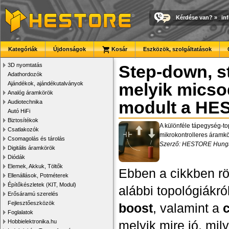
Kérdése van?
»
in
Kategóriák
Újdonságok
Kosár
Eszközök, szolgáltatások
3D nyomtatás
Step-down, s
Adathordozók
Ajándékok, ajándékutalványok
melyik micso
Analóg áramkörök
modult a HES
Audiotechnika
Autó HiFi
Biztosítékok
A különféle tápegység-to
Csatlakozók
mikrokontrolleres áramkö
Csomagolás és tárolás
Szerző: HESTORE Hungary
Digitális áramkörök
Diódák
Elemek, Akkuk, Töltők
Ebben a cikkben röv
Ellenállások, Potméterek
Építőkészletek (KIT, Modul)
alábbi topológiákró
Erősáramú szerelés
Fejlesztőeszközök
boost
, valamint a
Foglalatok
Hobbielektronika.hu
melyik mire jó, mil