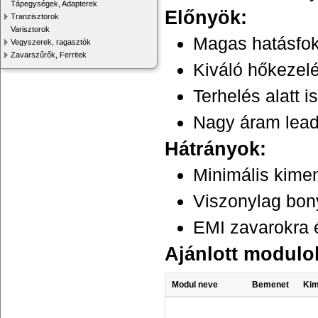
Tápegységek, Adapterek
Előnyök:
Tranzisztorok
Varisztorok
Magas hatásfo
Vegyszerek, ragasztók
Zavarszűrők, Ferritek
Kiváló hőkezel
Terhelés alatt i
Nagy áram lead
Hátrányok:
Minimális kimen
Viszonylag bon
EMI zavarokra 
Ajánlott modulo
Modul neve
Bemenet
Kim