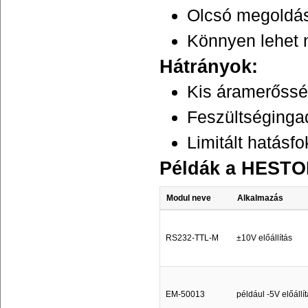
Olcsó megoldá
Könnyen lehet 
Hátrányok:
Kis áramerőssé
Feszültséginga
Limitált hatásfo
Példák a HESTOR
Modul neve
Alkalmazás
RS232-TTL-M
±10V előállítás
EM-50013
például -5V előállí