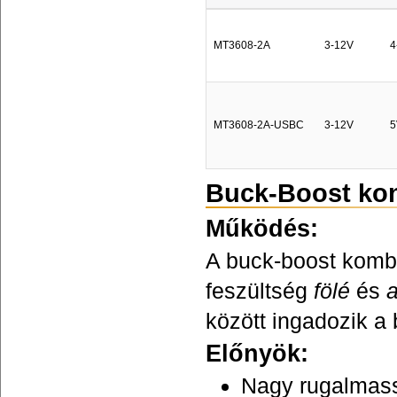
MT3608-2A
3-12V
4
MT3608-2A-USBC
3-12V
5
Buck-Boost kon
Működés:
A buck-boost kombi
feszültség
fölé
és
a
között ingadozik a
Előnyök:
Nagy rugalmas