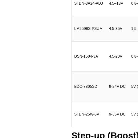
STDN-3A24-ADJ
4.5–18V
0.8–
LM2596S-PSUM
4.5-35V
1.5-
DSN-1504-3A
4.5-20V
0.8-
BDC-7805SD
9-24V DC
5V (
STDN-25W-5V
9-35V DC
5V (
Step-up (Boost)