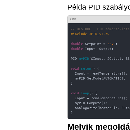
Példa PID szabályo
CPP
// HESTORE - PID hőmérséklets
#
include
<PID_v1.h>
double
 Setpoint = 
22.0
double
 Input, Output;

PID 
myPID
(&Input, &Output, &S
void
setup
()
{

  Input = readTemperature(); 
  myPID.SetMode(AUTOMATIC);

}

void
loop
()
{

  Input = readTemperature();

  myPID.Compute();

  analogWrite(heaterPin, Outp
}
Melyik megoldá