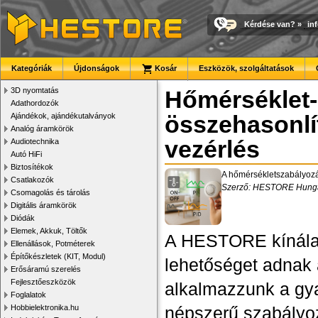
Kérdése van?
»
in
Kategóriák
Újdonságok
Kosár
Eszközök, szolgáltatások
3D nyomtatás
Hőmérséklet
Adathordozók
Ajándékok, ajándékutalványok
összehasonlí
Analóg áramkörök
vezérlés
Audiotechnika
Autó HiFi
Biztosítékok
A hőmérsékletszabályozás
Csatlakozók
Szerző: HESTORE Hungar
Csomagolás és tárolás
Digitális áramkörök
Diódák
Elemek, Akkuk, Töltők
A HESTORE kínálat
Ellenállások, Potméterek
Építőkészletek (KIT, Modul)
lehetőséget adnak 
Erősáramú szerelés
Fejlesztőeszközök
alkalmazzunk a gya
Foglalatok
Hobbielektronika.hu
népszerű szabályoz