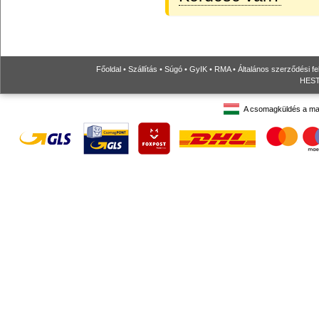
Főoldal
•
Szállítás
•
Súgó
•
GyIK
•
RMA
•
Általános szerződési fe
HESTO
A csomagküldés a ma