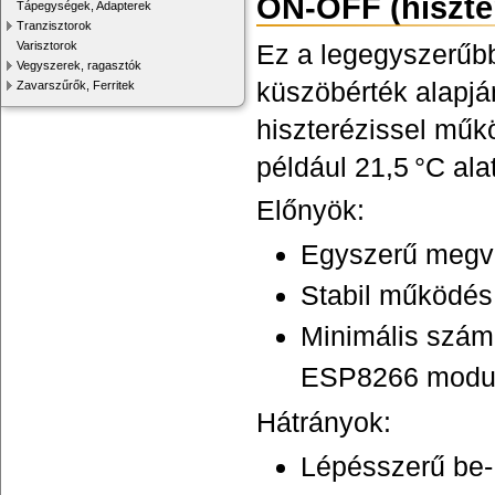
ON-OFF (hiszte
Tápegységek, Adapterek
Tranzisztorok
Varisztorok
Ez a legegyszerűbb
Vegyszerek, ragasztók
küszöbérték alapján
Zavarszűrők, Ferritek
hiszterézissel műkö
például 21,5 °C ala
Előnyök:
Egyszerű megva
Stabil működés
Minimális számí
ESP8266 modulo
Hátrányok:
Lépésszerű be-