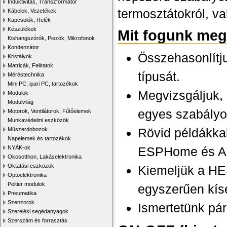
Induktivitás, Transzformátor
termosztátokról, va
Kábelek, Vezetékek
Kapcsolók, Relék
Készülékek
Mit fogunk meg
Kishangszórók, Piezók, Mikrofonok
Kondenzátor
Összehasonlítj
Kristályok
Matricák, Feliratok
típusát.
Méréstechnika
Mini PC, ipari PC, tartozékok
Megvizsgáljuk,
Modulok
Modulvilág
egyes szabályo
Motorok, Ventilátorok, Fűtőelemek
Munkavédelmi eszközök
Rövid példákka
Műszerdobozok
Napelemek és tartozékok
ESPHome és Ar
NYÁK-ok
Okosotthon, Lakáselektronika
Oktatási eszközök
Kiemeljük a H
Optoelektronika
Peltier modulok
egyszerűen kís
Pneumatika
Szenzorok
Ismertetünk pá
Szerelési segédanyagok
Szerszám és forrasztás