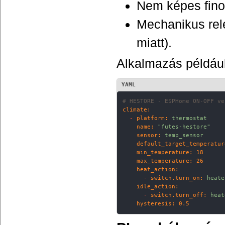
Nem képes fino
Mechanikus rel
miatt).
Alkalmazás például
YAML
# HESTORE - ESPHome ON-OFF ve
climate:
-
platform:
thermostat
name:
"futes-hestore"
sensor:
temp_sensor
default_target_temperatur
min_temperature:
18
max_temperature:
26
heat_action:
-
switch.turn_on:
heate
idle_action:
-
switch.turn_off:
heat
hysteresis:
0.5