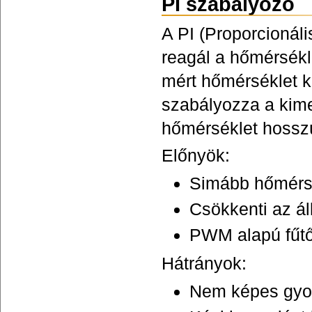
PI szabályozó
A PI (Proporcionáli
reagál a hőmérsékl
mért hőmérséklet k
szabályozza a kime
hőmérséklet hosszú 
Előnyök:
Simább hőmérsé
Csökkenti az áll
PWM alapú fűtő
Hátrányok:
Nem képes gyors