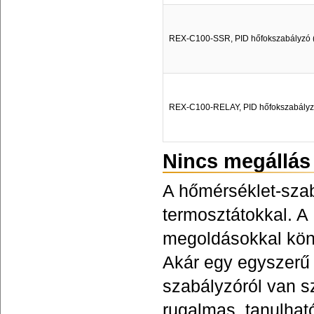
REX-C100-SSR, PID hőfokszabályzó (t
REX-C100-RELAY, PID hőfokszabályzó 
Nincs megállás
A hőmérséklet-sza
termosztátokkal. 
megoldásokkal könny
Akár egy egyszerű 
szabályzóról van s
rugalmas, tanulhat