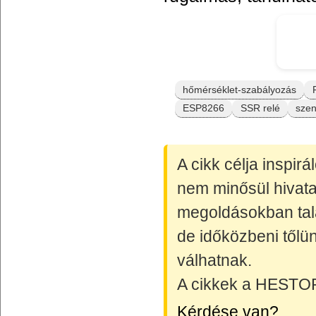
hőmérséklet-szabályozás
ESP8266
SSR relé
szen
A cikk célja inspir
nem minősül hivata
megoldásokban talá
de időközbeni tőlün
válhatnak.
A cikkek a HESTORE
Kérdése van?