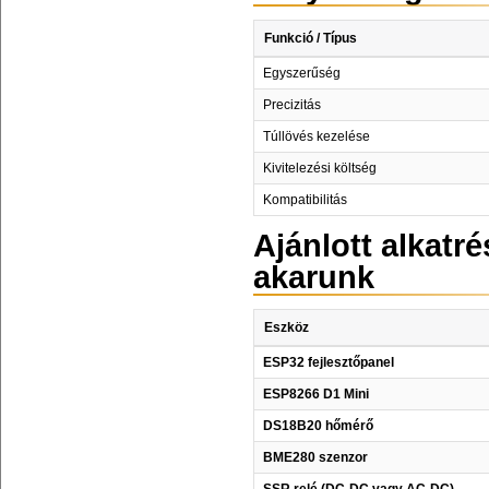
Funkció / Típus
Egyszerűség
Precizitás
Túllövés kezelése
Kivitelezési költség
Kompatibilitás
Ajánlott alkatr
akarunk
Eszköz
ESP32 fejlesztőpanel
ESP8266 D1 Mini
DS18B20 hőmérő
BME280 szenzor