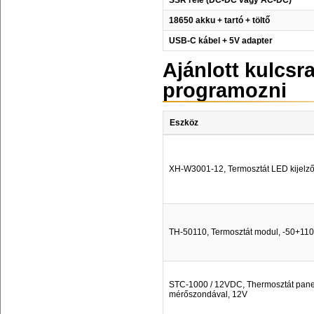
SSR relé (DC-DC vagy AC-DC)
18650 akku + tartó + töltő
USB-C kábel + 5V adapter
Ajánlott kulcs
programozni
Eszköz
XH-W3001-12, Termosztát LED kijelző
TH-50110, Termosztát modul, -50+110°
STC-1000 / 12VDC, Thermosztát pane
mérőszondával, 12V