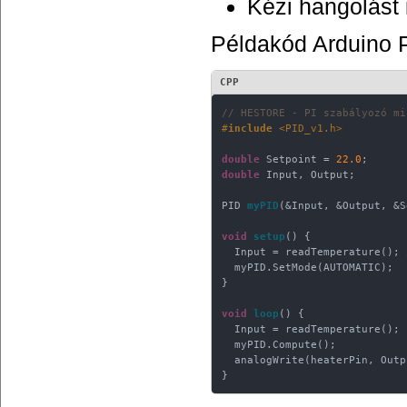
Kézi hangolást 
Példakód Arduino P
CPP
// HESTORE - PI szabályozó mi
#
include
<PID_v1.h>
double
 Setpoint = 
22.0
double
 Input, Output;

PID 
myPID
(&Input, &Output, &S
void
setup
()
{

  Input = readTemperature(); 
  myPID.SetMode(AUTOMATIC);

}

void
loop
()
{

  Input = readTemperature();

  myPID.Compute();

  analogWrite(heaterPin, Outp
}