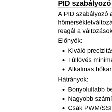
PID szabályozó
A PID szabályozó a
hőmérsékletváltozá
reagál a változások
Előnyök:
Kiváló precizit
Túllövés minima
Alkalmas hőkam
Hátrányok:
Bonyolultabb beá
Nagyobb számít
Csak PWM/SSR k