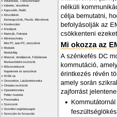
Induktivitás, Transzformátor
nélküli kommuniká
Kábelek, Vezetékek
Kapcsolók, Relék
célja bemutatni, h
Készülékek
Kishangszórók, Piezók, Mikrofonok
befolyásolják az E
Kondenzátor
Kristályok
csökkenteni ezeket
Matricák, Feliratok
Méréstechnika
Mi okozza az E
Mini PC, ipari PC, tartozékok
Modulok
Modulvilág
A szénkefés DC mo
Motorok, Ventilátorok, Fűtőelemek
Munkavédelmi eszközök
kommutáció, amely 
Műszerdobozok
Napelemek és tartozékok
érintkezés révén tö
NYÁK-ok
amely során szikra
Okosotthon, Lakáselektronika
Oktatási eszközök
zajforrást jelenten
Optoelektronika
Peltier modulok
Pneumatika
Kommutátornál 
Szenzorok
Szerelési segédanyagok
feszültséglökés
Szerszám és forrasztás