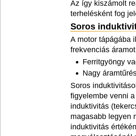
Az így kiszámolt r
terhelésként fog j
Soros induktivi
A motor tápágába il
frekvenciás áramot
Ferritgyöngy va
Nagy áramtűrés 
Soros induktivitá
figyelembe venni a 
induktivitás (teke
magasabb legyen mi
induktivitás értéké