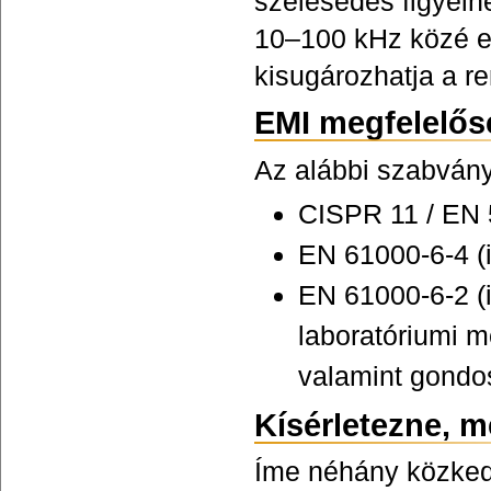
szélesedés figyelh
10–100 kHz közé es
kisugározhatja a r
EMI megfelelős
Az alábbi szabvány
CISPR 11 / EN 
EN 61000-6-4 (i
EN 61000-6-2 (
laboratóriumi m
valamint gondo
Kísérletezne, m
Íme néhány közked