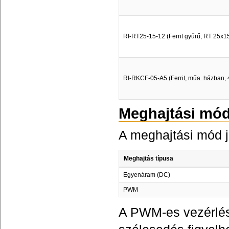
RI-RT25-15-12 (Ferrit gyűrű, RT 25x1
RI-RKCF-05-A5 (Ferrit, műa. házban, 4
Meghajtási mó
A meghajtási mód j
Meghajtás típusa
Egyenáram (DC)
PWM
A PWM-es vezérlés 