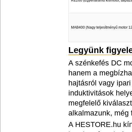
RE260 (Egyenáramú kismotor, talpazatt
MAB400 (Nagy teljesítményű motor 1
Legyünk figyel
A szénkefés DC mo
hanem a megbízható
hajtásról vagy ipar
induktivitások hel
megfelelő kiválasz
alkalmazunk, még 
A HESTORE.hu kíná