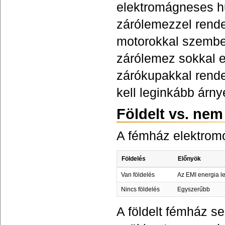
elektromágneses h
zárólemezzel rend
motorokkal szembe
zárólemez sokkal 
zárókupakkal rende
kell leginkább árny
Földelt vs. nem
A fémház elektromo
Földelés
Előnyök
Van földelés
Az EMI energia l
Nincs földelés
Egyszerűbb
A földelt fémház se