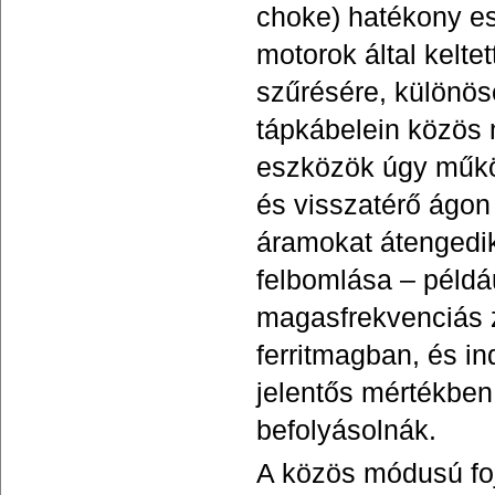
choke) hatékony e
motorok által kelt
szűrésére, különös
tápkábelein közös 
eszközök úgy műkö
és visszatérő ágon
áramokat átengedik
felbomlása – példá
magasfrekvenciás 
ferritmagban, és in
jelentős mértékben
befolyásolnák.
A közös módusú fo