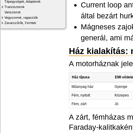
Tápegységek, Adapterek
Current loop an
Tranzisztorok
Varisztorok
által bezárt hu
Vegyszerek, ragasztók
Zavarszűrők, Ferritek
Mágneses zajok
generál, ami má
Ház kialakítás: 
A motorháznak jele
Ház típusa
EMI védel
Műanyag ház
Gyenge
Fém, nyitott
Közepes
Fém, zárt
Jó
A zárt, fémházas m
Faraday-kalitkaként