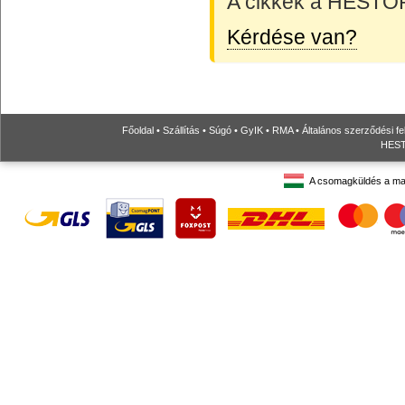
A cikkek a HESTORE
Kérdése van?
Főoldal
•
Szállítás
•
Súgó
•
GyIK
•
RMA
•
Általános szerződési fe
HESTO
A csomagküldés a ma