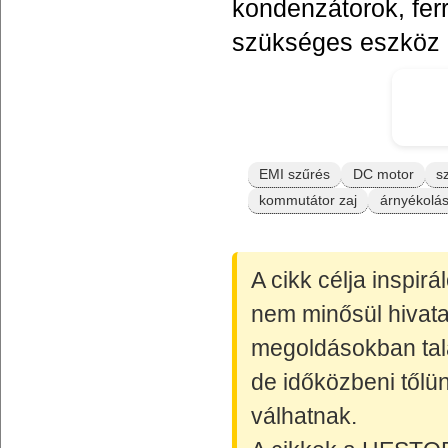
kondenzátorok, fer
szükséges eszköz r
EMI szűrés
DC motor
s
kommutátor zaj
árnyékolá
A cikk célja inspir
nem minősül hivata
megoldásokban talá
de időközbeni tőlün
válhatnak.