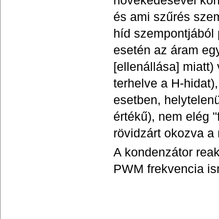
növekedésével kond
és ami szűrés szem
híd szempontjából
esetén az áram egy
[ellenállása] miatt
terhelve a H-hidat
esetben, helytelen
értékű), nem elég 
rövidzárt okozva a
A kondenzátor reakt
PWM frekvencia is