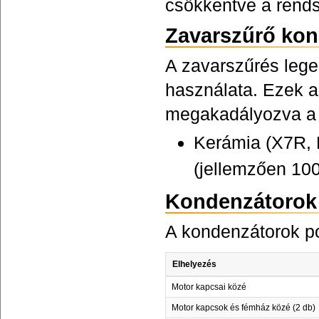
csökkentve a rends
Zavarszűrő kon
A zavarszűrés leg
használata. Ezek a
megakadályozva a 
Kerámia (X7R, 
(jellemzően 100
Kondenzátorok 
A kondenzátorok po
Elhelyezés
Motor kapcsai közé
Motor kapcsok és fémház közé (2 db)