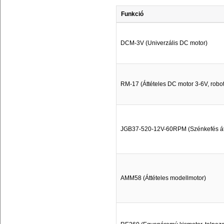
Funkció
DCM-3V (Univerzális DC motor)
RM-17 (Áttételes DC motor 3-6V, robot
JGB37-520-12V-60RPM (Szénkefés át
AMM58 (Áttételes modellmotor)