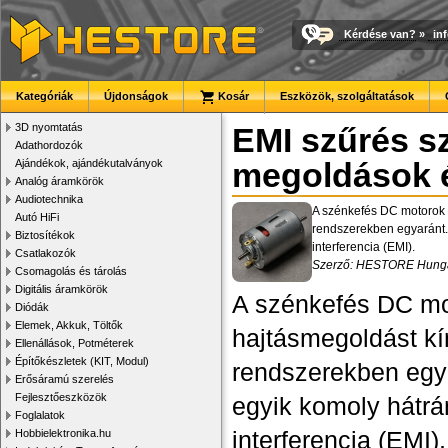
Kérdése van?
»
in
Kategóriák
Újdonságok
Kosár
Eszközök, szolgáltatások
3D nyomtatás
EMI szűrés s
Adathordozók
Ajándékok, ajándékutalványok
megoldások é
Analóg áramkörök
Audiotechnika
A szénkefés DC motorok m
Autó HiFi
rendszerekben egyaránt. 
Biztosítékok
interferencia (EMI).
Csatlakozók
Szerző: HESTORE Hungar
Csomagolás és tárolás
Digitális áramkörök
A szénkefés DC mo
Diódák
Elemek, Akkuk, Töltők
hajtásmegoldást kín
Ellenállások, Potméterek
Építőkészletek (KIT, Modul)
rendszerekben egya
Erősáramú szerelés
Fejlesztőeszközök
egyik komoly hátrá
Foglalatok
interferencia (EMI
Hobbielektronika.hu