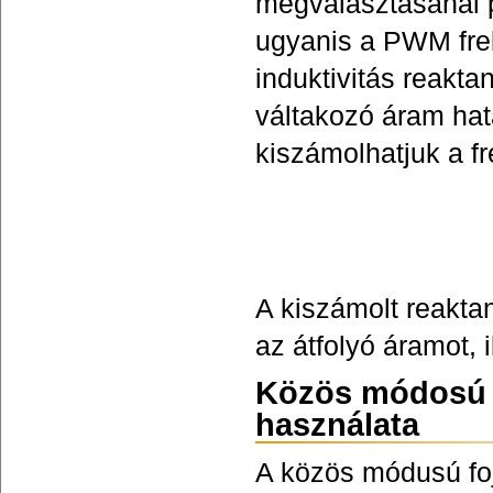
megválasztásánál p
ugyanis a PWM frek
induktivitás reakt
váltakozó áram hatá
kiszámolhatjuk a fr
A kiszámolt reakta
az átfolyó áramot, 
Közös módosú s
használata
A közös módusú f