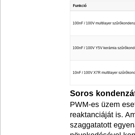
Funkció
100nF / 100V multilayer szűrőkondenz
100nF / 100V Y5V kerámia szűrőkond
10nF / 100V X7R multilayer szűrőkon
Soros kondenzá
PWM-es üzem eseté
reaktanciáját is.
szaggatatott egyen