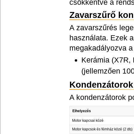
csökkentve a rends
Zavarszűrő kon
A zavarszűrés leg
használata. Ezek a
megakadályozva a 
Kerámia (X7R, 
(jellemzően 100
Kondenzátorok 
A kondenzátorok po
Elhelyezés
Motor kapcsai közé
Motor kapcsok és fémház közé (2 db)