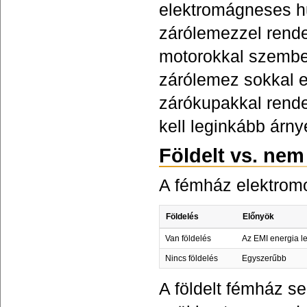
elektromágneses h
zárólemezzel rend
motorokkal szembe
zárólemez sokkal 
zárókupakkal rende
kell leginkább árny
Földelt vs. nem
A fémház elektromo
Földelés
Előnyök
Van földelés
Az EMI energia l
Nincs földelés
Egyszerűbb
A földelt fémház se