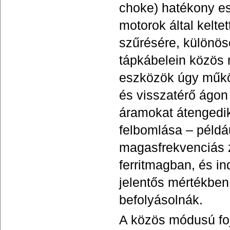
choke) hatékony e
motorok által kelt
szűrésére, különös
tápkábelein közös 
eszközök úgy műkö
és visszatérő ágon
áramokat átengedik
felbomlása – példá
magasfrekvenciás 
ferritmagban, és in
jelentős mértékben
befolyásolnák.
A közös módusú fo