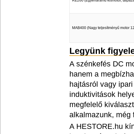
RE260 (Egyenáramú kismotor, talpazatt
MAB400 (Nagy teljesítményű motor 1
Legyünk figyel
A szénkefés DC mo
hanem a megbízható
hajtásról vagy ipar
induktivitások hel
megfelelő kiválasz
alkalmazunk, még 
A HESTORE.hu kíná