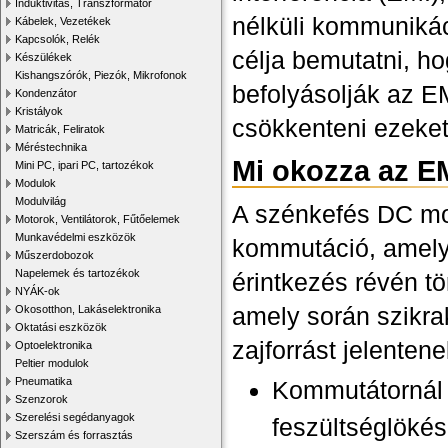
Induktivitás, Transzformátor
nélküli kommuniká
Kábelek, Vezetékek
Kapcsolók, Relék
célja bemutatni, h
Készülékek
Kishangszórók, Piezók, Mikrofonok
befolyásolják az E
Kondenzátor
Kristályok
csökkenteni ezeket
Matricák, Feliratok
Méréstechnika
Mi okozza az E
Mini PC, ipari PC, tartozékok
Modulok
Modulvilág
A szénkefés DC mo
Motorok, Ventilátorok, Fűtőelemek
Munkavédelmi eszközök
kommutáció, amely 
Műszerdobozok
Napelemek és tartozékok
érintkezés révén tö
NYÁK-ok
amely során szikra
Okosotthon, Lakáselektronika
Oktatási eszközök
zajforrást jelenten
Optoelektronika
Peltier modulok
Pneumatika
Kommutátornál 
Szenzorok
Szerelési segédanyagok
feszültséglökés
Szerszám és forrasztás