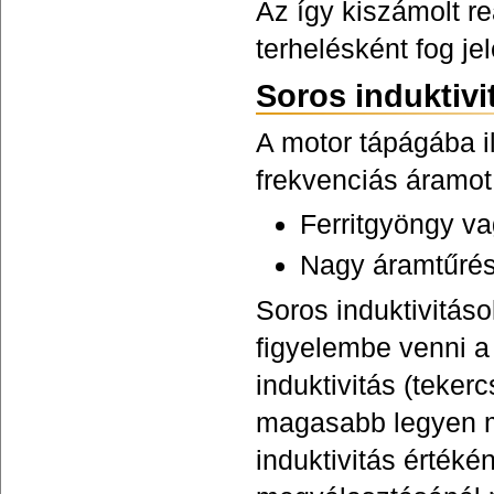
Az így kiszámolt r
terhelésként fog j
Soros induktivi
A motor tápágába il
frekvenciás áramot
Ferritgyöngy va
Nagy áramtűrés 
Soros induktivitá
figyelembe venni a 
induktivitás (teke
magasabb legyen mi
induktivitás értéké