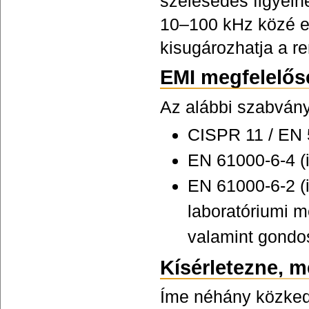
szélesedés figyelh
10–100 kHz közé es
kisugározhatja a r
EMI megfelelős
Az alábbi szabvány
CISPR 11 / EN 
EN 61000-6-4 (i
EN 61000-6-2 (
laboratóriumi m
valamint gondo
Kísérletezne, m
Íme néhány közked