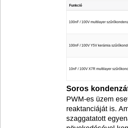
Funkció
100nF / 100V multilayer szűrőkondenz
100nF / 100V Y5V kerámia szűrőkond
10nF / 100V X7R multilayer szűrőkon
Soros kondenzá
PWM-es üzem eseté
reaktanciáját is.
szaggatatott egyen