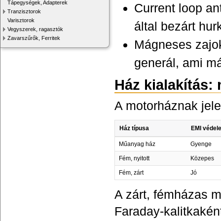
Tápegységek, Adapterek
Current loop an
Tranzisztorok
Varisztorok
által bezárt hu
Vegyszerek, ragasztók
Zavarszűrők, Ferritek
Mágneses zajok
generál, ami má
Ház kialakítás: 
A motorháznak jele
Ház típusa
EMI védel
Műanyag ház
Gyenge
Fém, nyitott
Közepes
Fém, zárt
Jó
A zárt, fémházas m
Faraday-kalitkaként