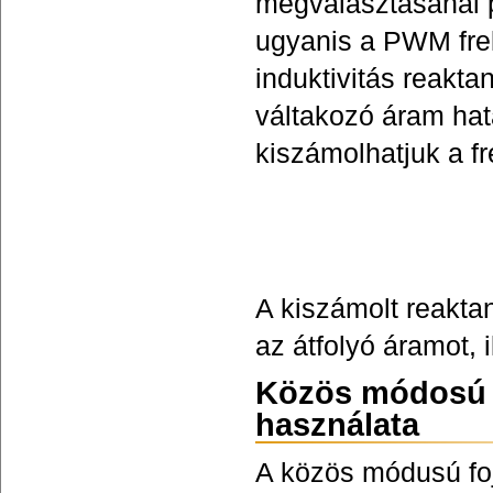
megválasztásánál p
ugyanis a PWM frek
induktivitás reakt
váltakozó áram hatá
kiszámolhatjuk a fr
A kiszámolt reakta
az átfolyó áramot, 
Közös módosú s
használata
A közös módusú f