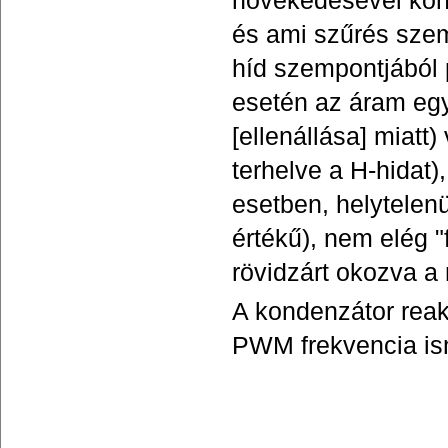
növekedésével kond
és ami szűrés szem
híd szempontjából
esetén az áram egy
[ellenállása] miatt
terhelve a H-hidat
esetben, helytelen
értékű), nem elég 
rövidzárt okozva a
A kondenzátor reakt
PWM frekvencia is