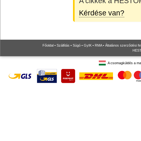
A cikkek a HESTORE
Kérdése van?
Főoldal
•
Szállítás
•
Súgó
•
GyIK
•
RMA
•
Általános szerződési fe
HESTO
A csomagküldés a ma