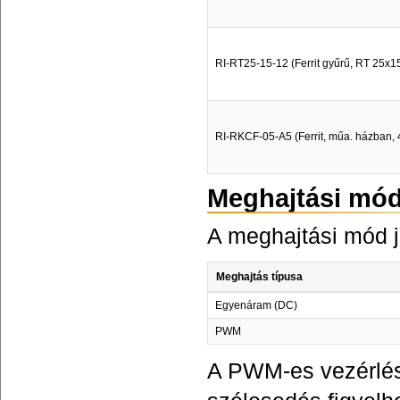
RI-RT25-15-12 (Ferrit gyűrű, RT 25x1
RI-RKCF-05-A5 (Ferrit, műa. házban, 4
Meghajtási mó
A meghajtási mód j
Meghajtás típusa
Egyenáram (DC)
PWM
A PWM-es vezérlés 