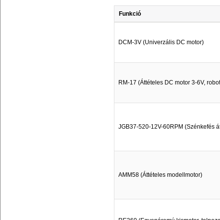
Funkció
DCM-3V (Univerzális DC motor)
RM-17 (Áttételes DC motor 3-6V, robot
JGB37-520-12V-60RPM (Szénkefés át
AMM58 (Áttételes modellmotor)