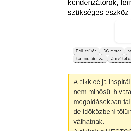
kondenzátorok, fer
szükséges eszköz r
EMI szűrés
DC motor
s
kommutátor zaj
árnyékolá
A cikk célja inspir
nem minősül hivata
megoldásokban talá
de időközbeni tőlün
válhatnak.