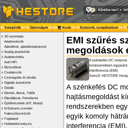
Kérdése van?
»
in
Kategóriák
Újdonságok
Kosár
Eszközök, szolgáltatások
3D nyomtatás
EMI szűrés s
Adathordozók
Ajándékok, ajándékutalványok
megoldások é
Analóg áramkörök
Audiotechnika
A szénkefés DC motorok m
Autó HiFi
rendszerekben egyaránt. 
Biztosítékok
interferencia (EMI).
Csatlakozók
Szerző: HESTORE Hungar
Csomagolás és tárolás
Digitális áramkörök
A szénkefés DC mo
Diódák
Elemek, Akkuk, Töltők
hajtásmegoldást kín
Ellenállások, Potméterek
Építőkészletek (KIT, Modul)
rendszerekben egya
Erősáramú szerelés
Fejlesztőeszközök
egyik komoly hátrá
Foglalatok
interferencia (EMI
Hobbielektronika.hu