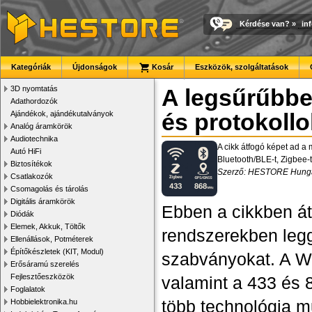
Kérdése van?
»
in
Kategóriák
Újdonságok
Kosár
Eszközök, szolgáltatások
3D nyomtatás
A legsűrűbbe
Adathordozók
Ajándékok, ajándékutalványok
és protokollo
Analóg áramkörök
Audiotechnika
A cikk átfogó képet ad a 
Autó HiFi
Bluetooth/BLE-t, Zigbee
Biztosítékok
Szerző: HESTORE Hungary
Csatlakozók
Csomagolás és tárolás
Digitális áramkörök
Ebben a cikkben átt
Diódák
Elemek, Akkuk, Töltők
rendszerekben legg
Ellenállások, Potméterek
Építőkészletek (KIT, Modul)
szabványokat. A WiF
Erősáramú szerelés
Fejlesztőeszközök
valamint a 433 és
Foglalatok
több technológia mű
Hobbielektronika.hu