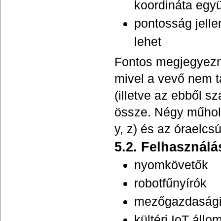
koordináta együ
pontosság jell
lehet
Fontos megjegyezn
mivel a vevő nem t
(illetve az ebből s
össze. Négy műhol
y, z) és az óraelcs
5.2. Felhasználá
nyomkövetők
robotfűnyírók
mezőgazdasági
kültéri IoT áll