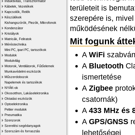
Induktivitás, Transzformátor
területeit is bemu
Kábelek, Vezetékek
Kapcsolók, Relék
szerepére is, miv
Készülékek
Kishangszórók, Piezók, Mikrofonok
működésének nélkü
Kondenzátor
Kristályok
Mit fogunk átte
Matricák, Feliratok
Méréstechnika
Mini PC, ipari PC, tartozékok
A
WiFi
szabvány
Modulok
Modulvilág
A
Bluetooth
Cla
Motorok, Ventilátorok, Fűtőelemek
Munkavédelmi eszközök
ismertetése
Műszerdobozok
Napelemek és tartozékok
A
Zigbee
protok
NYÁK-ok
Okosotthon, Lakáselektronika
csatornák)
Oktatási eszközök
Optoelektronika
A
433 MHz és 
Peltier modulok
Pneumatika
A
GPS/GNSS
r
Szenzorok
Szerelési segédanyagok
lehetőségei
Szerszám és forrasztás