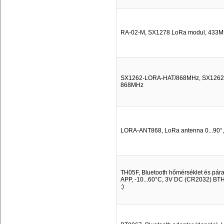
RA-02-M, SX1278 LoRa modul, 433MH
SX1262-LORA-HAT/868MHz, SX1262 L
868MHz
LORA-ANT868, LoRa antenna 0...90°
TH05F, Bluetooth hőmérséklet és párat
APP, -10...60°C, 3V DC (CR2032) BT
:)