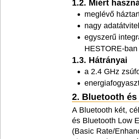
1.2. Miért haszn
meglévő háztart
nagy adatátvite
egyszerű integ
HESTORE-ban i
1.3. Hátrányai
a 2.4 GHz zsúfo
energiafogyasz
2. Bluetooth és
A Bluetooth két, cél
és Bluetooth Low E
(Basic Rate/Enhanc