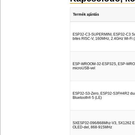
Termék ajánlás
ESP32-C3-SUPERMINI, ESP32-C3 Super
bites RISC-V, 160MHz, 2.4GHz Wi-Fi (8
ESP-WROOM-32-ESP32S, ESP-WROOM-
microUSB-vel
ESP32-S3-Zero, ESP32-S3FH4R2 dual-
Bluetooth® 5 (LE)
SXESP32-096/868Mhz-V3, SX1262 ESP
OLED-del, 868-915MHz