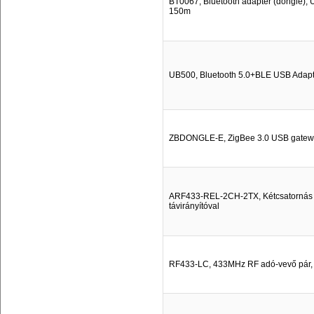
BT0067, Bluetooth adapter (dongle),
150m
UB500, Bluetooth 5.0+BLE USB Adapt
ZBDONGLE-E, ZigBee 3.0 USB gatew
ARF433-REL-2CH-2TX, Kétcsatornás tá
távirányítóval
RF433-LC, 433MHz RF adó-vevő pár,