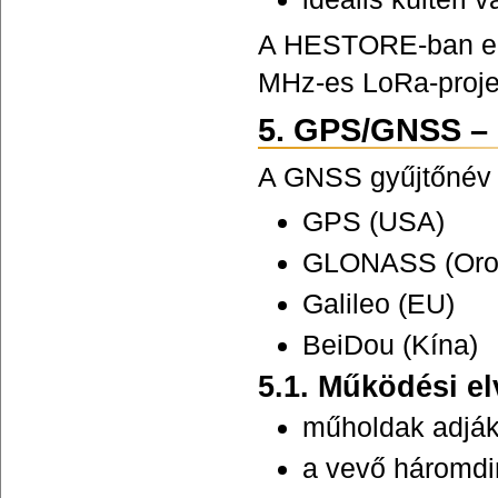
A HESTORE-ban elé
MHz-es LoRa-proje
5. GPS/GNSS – 
A GNSS gyűjtőnév 
GPS (USA)
GLONASS (Oro
Galileo (EU)
BeiDou (Kína)
5.1. Működési el
műholdak adják 
a vevő háromdim