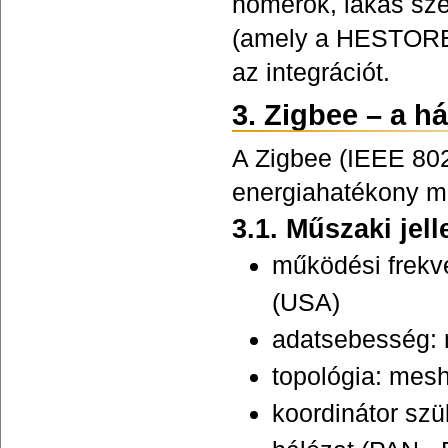
hőmérők, lakás sz
(amely a HESTORE-
az integrációt.
3. Zigbee – a h
A Zigbee (IEEE 802
energiahatékony m
3.1. Műszaki jel
működési frekv
(USA)
adatsebesség: 
topológia: mesh
koordinátor szü