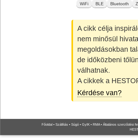
WiFi
BLE
Bluetooth
Z
A cikk célja inspir
nem minősül hivata
megoldásokban talá
de időközbeni tőlün
válhatnak.
A cikkek a HESTORE
Kérdése van?
Főoldal
•
Szállítás
•
Súgó
•
GyIK
•
RMA
•
Általános szerződési fe
HESTO