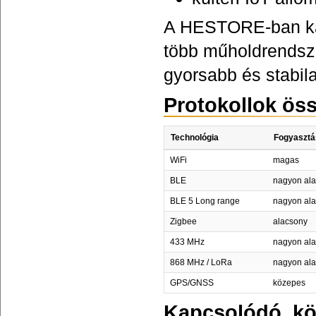
A HESTORE-ban ka
több műholdrendsze
gyorsabb és stabila
Protokollok ös
Technológia
Fogyasztá
WiFi
magas
BLE
nagyon al
BLE 5 Long range
nagyon al
Zigbee
alacsony
433 MHz
nagyon al
868 MHz / LoRa
nagyon al
GPS/GNSS
közepes
Kapcsolódó, kö