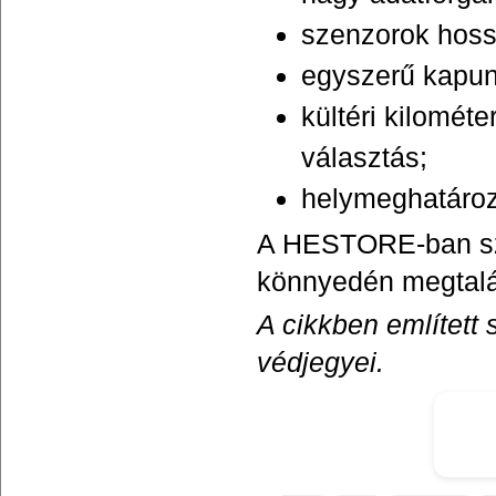
szenzorok hoss
egyszerű kapun
kültéri kilomé
választás;
helymeghatáro
A HESTORE-ban szél
könnyedén megtalál
A cikkben említett
védjegyei.