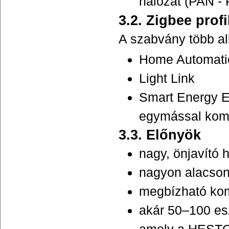
hálózat (PAN - 
3.2. Zigbee profi
A szabvány több al
Home Automati
Light Link
Smart Energy Ez
egymással komp
3.3. Előnyök
nagy, önjavító 
nagyon alacson
megbízható ko
akár 50–100 esz