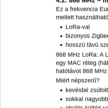
4.2. 868 MHz – m
Ez a frekvencia Eu
mellett használható
LoRa-val
bizonyos Zigbee
hosszú távú sz
868 MHz LoRa: A L
egy MAC réteg (háló
hatótávot 868 MHz 
Miért népszerű?
kevésbé zsúfolt
sokkal nagyobb
ideális kültéri 