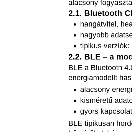
alacsony fogyasztá
2.1. Bluetooth C
hangátvitel, he
nagyobb adats
tipikus verziók
2.2. BLE – a mod
BLE a Bluetooth 4.
energiamodellt has
alacsony energ
kisméretű ada
gyors kapcsolat
BLE tipikusan hord