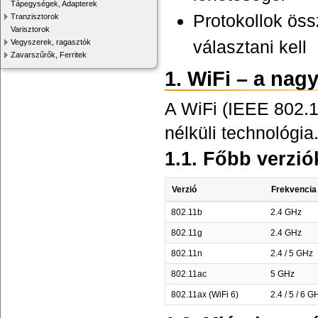
Tápegységek, Adapterek
Protokollok öss
Tranzisztorok
Varisztorok
választani kell
Vegyszerek, ragasztók
Zavarszűrők, Ferritek
1. WiFi – a nag
A WiFi (IEEE 802.1
nélküli technológia
1.1. Főbb verzió
Verzió
Frekvencia
802.11b
2.4 GHz
802.11g
2.4 GHz
802.11n
2.4 / 5 GHz
802.11ac
5 GHz
802.11ax (WiFi 6)
2.4 / 5 / 6 G