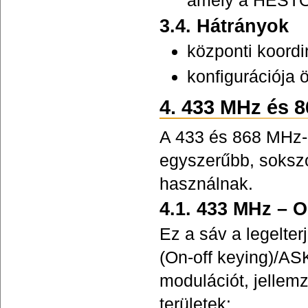
amely a HESTOR
3.4. Hátrányok
központi koordi
konfigurációja 
4. 433 MHz és 
A 433 és 868 MHz-
egyszerűbb, sokszo
használnak.
4.1. 433 MHz –
Ez a sáv a legelte
(On-off keying)/AS
modulációt, jellemz
területek: