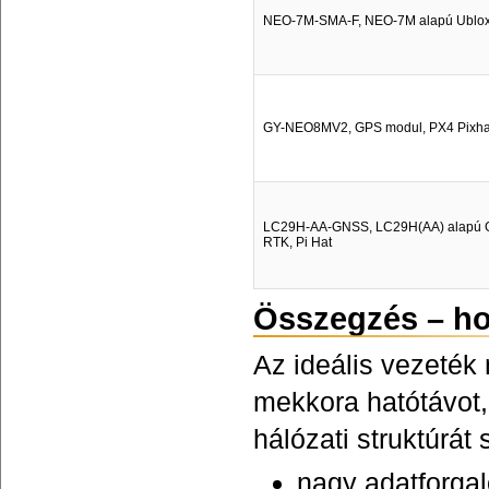
NEO-7M-SMA-F, NEO-7M alapú Ublo
GY-NEO8MV2, GPS modul, PX4 Pixha
LC29H-AA-GNSS, LC29H(AA) alapú G
RTK, Pi Hat
Összegzés – h
Az ideális vezeték 
mekkora hatótávot,
hálózati struktúrá
nagy adatforgal