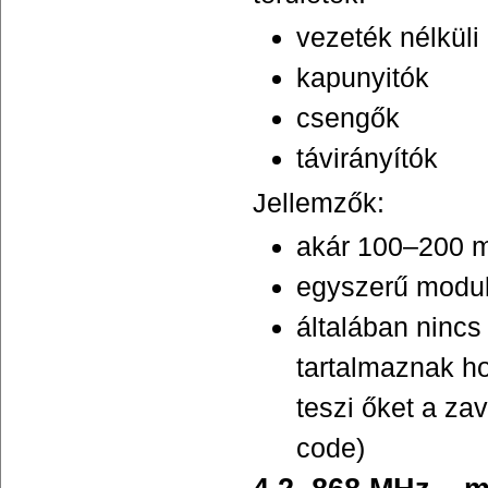
vezeték nélkül
kapunyitók
csengők
távirányítók
Jellemzők:
akár 100–200 m
egyszerű modu
általában nincs
tartalmaznak ho
teszi őket a za
code)