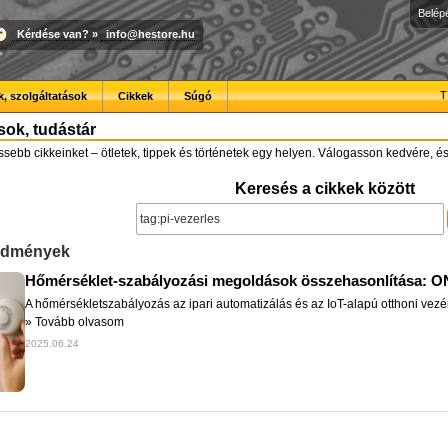
Belép
Kérdése van?
»
info@hestore.hu
T
, szolgáltatások
Cikkek
Súgó
ások, tudástár
issebb cikkeinket – ötletek, tippek és történetek egy helyen. Válogasson kedvére, és
Keresés a cikkek között
redmények
Hőmérséklet-szabályozási megoldások összehasonlítása: ON
A hőmérsékletszabályozás az ipari automatizálás és az IoT-alapú otthoni vezér
»
Tovább olvasom
2025.06.24