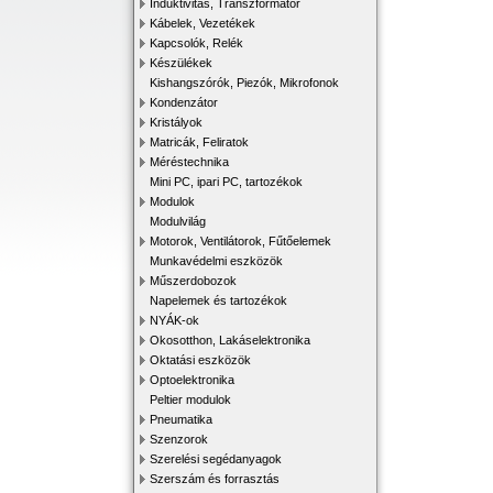
Induktivitás, Transzformátor
Kábelek, Vezetékek
Kapcsolók, Relék
Készülékek
Kishangszórók, Piezók, Mikrofonok
Kondenzátor
Kristályok
Matricák, Feliratok
Méréstechnika
Mini PC, ipari PC, tartozékok
Modulok
Modulvilág
Motorok, Ventilátorok, Fűtőelemek
Munkavédelmi eszközök
Műszerdobozok
Napelemek és tartozékok
NYÁK-ok
Okosotthon, Lakáselektronika
Oktatási eszközök
Optoelektronika
Peltier modulok
Pneumatika
Szenzorok
Szerelési segédanyagok
Szerszám és forrasztás