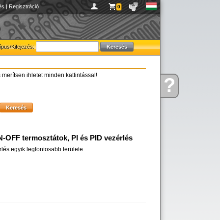
és
|
Regisztráció
0
ípus/Kifejezés:
 merítsen ihletet minden kattintással!
?
Kérdése
van
-OFF termosztátok, PI és PID vezérlés
lés egyik legfontosabb területe.