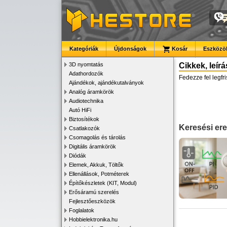
Kategóriák
Újdonságok
Kosár
Eszközök
3D nyomtatás
Cikkek, leír
Adathordozók
Fedezze fel legfr
Ajándékok, ajándékutalványok
Analóg áramkörök
Audiotechnika
Autó HiFi
Biztosítékok
Keresési e
Csatlakozók
Csomagolás és tárolás
Digitális áramkörök
Diódák
Elemek, Akkuk, Töltők
Ellenállások, Potméterek
Építőkészletek (KIT, Modul)
Erősáramú szerelés
Fejlesztőeszközök
Foglalatok
Hobbielektronika.hu