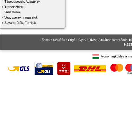
Tápegységek, Adapterek
Tranzisztorok
Varisztorok
Vegyszerek, ragasztók
Zavarszűrők, Ferritek
Főoldal
•
Szállítás
•
Súgó
•
GyIK
•
RMA
•
Általános szerződési fe
HESTO
A csomagküldés a ma