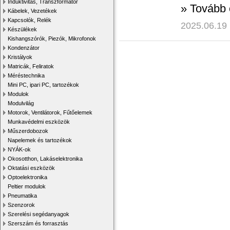
Induktivitás, Transzformátor
»
Tovább
Kábelek, Vezetékek
Kapcsolók, Relék
2025.06.19
Készülékek
Kishangszórók, Piezók, Mikrofonok
Kondenzátor
Kristályok
Matricák, Feliratok
Méréstechnika
Mini PC, ipari PC, tartozékok
Modulok
Modulvilág
Motorok, Ventilátorok, Fűtőelemek
Munkavédelmi eszközök
Műszerdobozok
Napelemek és tartozékok
NYÁK-ok
Okosotthon, Lakáselektronika
Oktatási eszközök
Optoelektronika
Peltier modulok
Pneumatika
Szenzorok
Szerelési segédanyagok
Szerszám és forrasztás