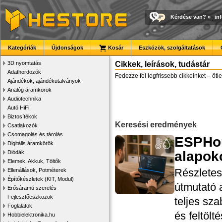
Kérdése van?
»
in
Kategóriák
Újdonságok
Kosár
Eszközök, szolgáltatások
3D nyomtatás
Cikkek, leírások, tudástár
Adathordozók
Fedezze fel legfrissebb cikkeinket – ötl
Ajándékok, ajándékutalványok
Analóg áramkörök
Audiotechnika
Autó HiFi
Biztosítékok
Keresési eredmények
Csatlakozók
Csomagolás és tárolás
ESPHom
Digitális áramkörök
alapok
Diódák
Elemek, Akkuk, Töltők
Ellenállások, Potméterek
Részletes
Építőkészletek (KIT, Modul)
útmutató 
Erősáramú szerelés
Fejlesztőeszközök
teljes sz
Foglalatok
és feltölt
Hobbielektronika.hu