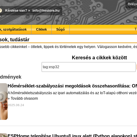
Belép
Kérdése van?
»
info@hestore.hu
T
, szolgáltatások
Cikkek
Súgó
ások, tudástár
issebb cikkeinket – ötletek, tippek és történetek egy helyen. Válogasson kedvére, és
Keresés a cikkek között
redmények
Hőmérséklet-szabályozási megoldások összehasonlítása: ON
A hőmérsékletszabályozás az ipari automatizálás és az IoT-alapú otthoni vezér
»
Tovább olvasom
2025.06.24
ESPHome telepítése Ubuntu/Linux alatt (Python alapokon) 