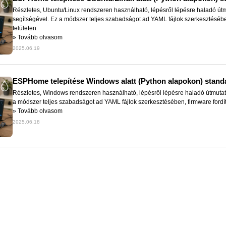
Részletes, Ubuntu/Linux rendszeren használható, lépésről lépésre haladó ú
segítségével. Ez a módszer teljes szabadságot ad YAML fájlok szerkesztésében,
felületen
»
Tovább olvasom
2025.06.19
ESPHome telepítése Windows alatt (Python alapokon) stan
Részletes, Windows rendszeren használható, lépésről lépésre haladó útmuta
a módszer teljes szabadságot ad YAML fájlok szerkesztésében, firmware fordítá
»
Tovább olvasom
2025.06.18