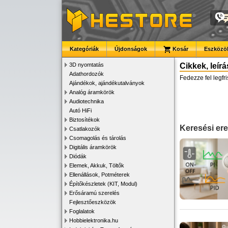
Kategóriák
Újdonságok
Kosár
Eszközök
3D nyomtatás
Cikkek, leír
Adathordozók
Fedezze fel legfr
Ajándékok, ajándékutalványok
Analóg áramkörök
Audiotechnika
Autó HiFi
Biztosítékok
Keresési e
Csatlakozók
Csomagolás és tárolás
Digitális áramkörök
Diódák
Elemek, Akkuk, Töltők
Ellenállások, Potméterek
Építőkészletek (KIT, Modul)
Erősáramú szerelés
Fejlesztőeszközök
Foglalatok
Hobbielektronika.hu