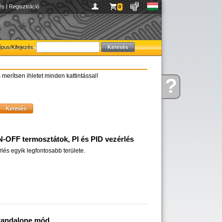
és
|
Regisztráció
0
ípus/Kifejezés:
 merítsen ihletet minden kattintással!
?
Kérdése
van
-OFF termosztátok, PI és PID vezérlés
lés egyik legfontosabb területe.
standalone mód