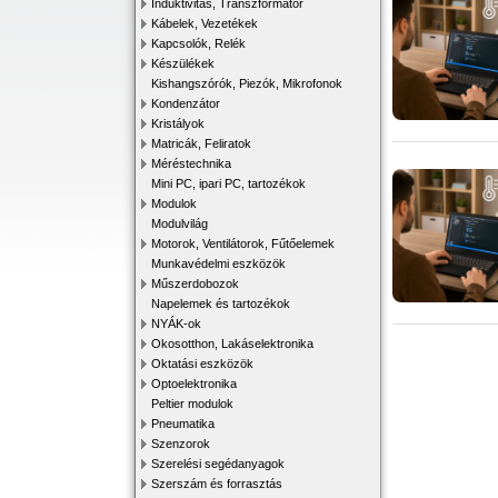
Induktivitás, Transzformátor
Kábelek, Vezetékek
Kapcsolók, Relék
Készülékek
Kishangszórók, Piezók, Mikrofonok
Kondenzátor
Kristályok
Matricák, Feliratok
Méréstechnika
Mini PC, ipari PC, tartozékok
Modulok
Modulvilág
Motorok, Ventilátorok, Fűtőelemek
Munkavédelmi eszközök
Műszerdobozok
Napelemek és tartozékok
NYÁK-ok
Okosotthon, Lakáselektronika
Oktatási eszközök
Optoelektronika
Peltier modulok
Pneumatika
Szenzorok
Szerelési segédanyagok
Szerszám és forrasztás