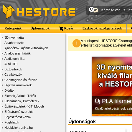
Kérdése van?
»
in
Kategóriák
Újdonságok
Kosár
Eszközök, szolgáltatások
3D nyomtatás
Modulvilág
3D nyomtató r
Megbízható la
A budapesti HESTORE CsomagPon
!
Adathordozók
értesített csomagok átvételét eb
Ajándékok, ajándékutalványok
Fejlesztés, szórakozás é
Kiváló minőségű, gyárilag
Új, modern megjelenésű 
Analóg áramkörök
Audiotechnika
Autó HiFi
Biztosítékok
Csatlakozók
Csomagolás és tárolás
Digitális áramkörök
Diódák
Elemek, Akkuk, Töltők
Új PLA filamen
Ellenállások, Potméterek
Építőkészletek (KIT, Modul)
Kiváló árfekvésű, sok sz
Erősáramú szerelés
Fejlesztőeszközök
Újdonságok
Foglalatok
Hobbielektronika.hu