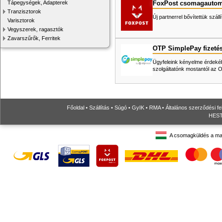
FoxPost csomagautom
Tápegységek, Adapterek
Tranzisztorok
Új partnerrel bővítettük száll
Varisztorok
Vegyszerek, ragasztók
Zavarszűrők, Ferritek
OTP SimplePay fizeté
Ügyfeleink kényelme érdekéb
szolgáltatónk mostantól az
Főoldal
•
Szállítás
•
Súgó
•
GyIK
•
RMA
•
Általános szerződési fe
HESTO
A csomagküldés a ma