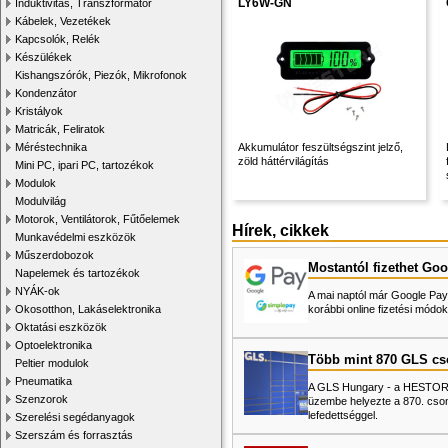
LY6W-GN
Induktivitás, Transzformátor
Kábelek, Vezetékek
Kapcsolók, Relék
Készülékek
Kishangszórók, Piezók, Mikrofonok
Kondenzátor
Kristályok
Matricák, Feliratok
Méréstechnika
Akkumulátor feszültségszint jelző,
zöld háttérvilágítás
Mini PC, ipari PC, tartozékok
Modulok
Modulvilág
Motorok, Ventilátorok, Fűtőelemek
Hírek, cikkek
Munkavédelmi eszközök
Műszerdobozok
Mostantól fizethet Goo
Napelemek és tartozékok
NYÁK-ok
A mai naptól már Google Pay-
Okosotthon, Lakáselektronika
korábbi online fizetési mó
Oktatási eszközök
Optoelektronika
Több mint 870 GLS c
Peltier modulok
Pneumatika
A GLS Hungary - a HESTORE 
Szenzorok
üzembe helyezte a 870. cso
lefedettséggel.
Szerelési segédanyagok
Szerszám és forrasztás