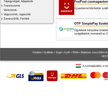
FoxPost csomagautom
Tápegységek, Adapterek
Tranzisztorok
Új partnerrel bővítettük száll
Varisztorok
Vegyszerek, ragasztók
Zavarszűrők, Ferritek
OTP SimplePay fizeté
Ügyfeleink kényelme érdekéb
szolgáltatónk mostantól az
Főoldal
•
Szállítás
•
Súgó
•
GyIK
•
RMA
•
Általános szerződési fe
HESTO
A csomagküldés a ma