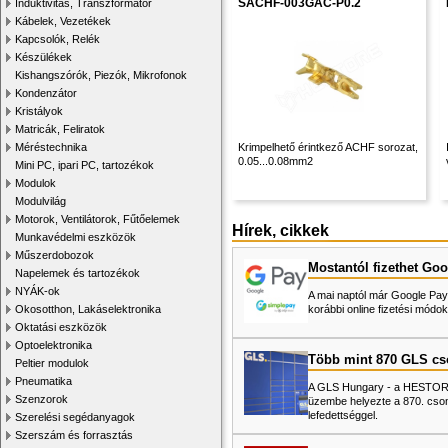
SACHF-003GAC-P0.2
Induktivitás, Transzformátor
Kábelek, Vezetékek
Kapcsolók, Relék
Készülékek
Kishangszórók, Piezók, Mikrofonok
Kondenzátor
Kristályok
Matricák, Feliratok
Méréstechnika
Krimpelhető érintkező ACHF sorozat,
0.05...0.08mm2
Mini PC, ipari PC, tartozékok
Modulok
Modulvilág
Motorok, Ventilátorok, Fűtőelemek
Hírek, cikkek
Munkavédelmi eszközök
Műszerdobozok
Mostantól fizethet Goo
Napelemek és tartozékok
NYÁK-ok
A mai naptól már Google Pay-
Okosotthon, Lakáselektronika
korábbi online fizetési mó
Oktatási eszközök
Optoelektronika
Több mint 870 GLS c
Peltier modulok
Pneumatika
A GLS Hungary - a HESTORE 
Szenzorok
üzembe helyezte a 870. cso
lefedettséggel.
Szerelési segédanyagok
Szerszám és forrasztás