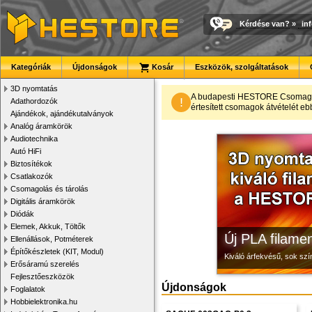
Kérdése van?
»
in
Kategóriák
Újdonságok
Kosár
Eszközök, szolgáltatások
3D nyomtatás
Megbízható la
Modulvilág
3D nyomtató r
A budapesti HESTORE CsomagPon
!
Adathordozók
értesített csomagok átvételét eb
Ajándékok, ajándékutalványok
Új, modern megjelenésű 
Fejlesztés, szórakozás é
Kiváló minőségű, gyárilag
Analóg áramkörök
Audiotechnika
Autó HiFi
Biztosítékok
Csatlakozók
Csomagolás és tárolás
Digitális áramkörök
Diódák
Elemek, Akkuk, Töltők
Új PLA filamen
Ellenállások, Potméterek
Építőkészletek (KIT, Modul)
Kiváló árfekvésű, sok sz
Erősáramú szerelés
Fejlesztőeszközök
Újdonságok
Foglalatok
Hobbielektronika.hu