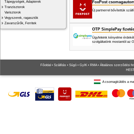
FoxPost csomagautom
Tápegységek, Adapterek
Tranzisztorok
Új partnerrel bővítettük száll
Varisztorok
Vegyszerek, ragasztók
Zavarszűrők, Ferritek
OTP SimplePay fizeté
Ügyfeleink kényelme érdekéb
szolgáltatónk mostantól az
Főoldal
•
Szállítás
•
Súgó
•
GyIK
•
RMA
•
Általános szerződési fe
HESTO
A csomagküldés a ma