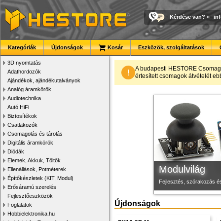
Kérdése van?
»
in
Kategóriák
Újdonságok
Kosár
Eszközök, szolgáltatások
3D nyomtatás
Új PLA filamen
Megbízható la
3D nyomtató r
A budapesti HESTORE CsomagPon
!
Adathordozók
értesített csomagok átvételét eb
Ajándékok, ajándékutalványok
Kiváló árfekvésű, sok sz
Új, modern megjelenésű 
Kiváló minőségű, gyárilag
Analóg áramkörök
Audiotechnika
Autó HiFi
Biztosítékok
Csatlakozók
Csomagolás és tárolás
Digitális áramkörök
Diódák
Elemek, Akkuk, Töltők
Modulvilág
Ellenállások, Potméterek
Építőkészletek (KIT, Modul)
Fejlesztés, szórakozás é
Erősáramú szerelés
Fejlesztőeszközök
Újdonságok
Foglalatok
Hobbielektronika.hu