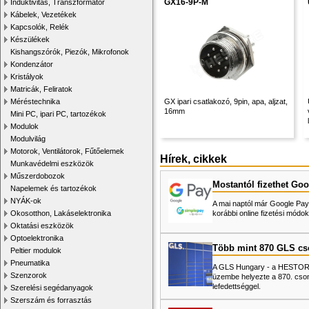
GX16-9P-M
Induktivitás, Transzformátor
Kábelek, Vezetékek
Kapcsolók, Relék
Készülékek
Kishangszórók, Piezók, Mikrofonok
Kondenzátor
Kristályok
Matricák, Feliratok
Méréstechnika
GX ipari csatlakozó, 9pin, apa, aljzat,
16mm
Mini PC, ipari PC, tartozékok
Modulok
Modulvilág
Motorok, Ventilátorok, Fűtőelemek
Hírek, cikkek
Munkavédelmi eszközök
Műszerdobozok
Mostantól fizethet Goo
Napelemek és tartozékok
NYÁK-ok
A mai naptól már Google Pay-
Okosotthon, Lakáselektronika
korábbi online fizetési mó
Oktatási eszközök
Optoelektronika
Több mint 870 GLS c
Peltier modulok
Pneumatika
A GLS Hungary - a HESTORE 
Szenzorok
üzembe helyezte a 870. cso
lefedettséggel.
Szerelési segédanyagok
Szerszám és forrasztás