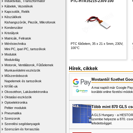
PTC-HTR35215-230V-100
Induktivitás, Transzformátor
Kábelek, Vezetékek
Kapcsolók, Relék
Készülékek
Kishangszórók, Piezók, Mikrofonok
Kondenzátor
Kristályok
Matricák, Feliratok
Méréstechnika
PTC fűtőelem, 35 x 21 x 5mm, 230V,
100°C
Mini PC, ipari PC, tartozékok
Modulok
Modulvilág
Motorok, Ventilátorok, Fűtőelemek
Hírek, cikkek
Munkavédelmi eszközök
Műszerdobozok
Mostantól fizethet Goo
Napelemek és tartozékok
NYÁK-ok
A mai naptól már Google Pay-
Okosotthon, Lakáselektronika
korábbi online fizetési mó
Oktatási eszközök
Optoelektronika
Több mint 870 GLS c
Peltier modulok
Pneumatika
A GLS Hungary - a HESTORE 
Szenzorok
üzembe helyezte a 870. cso
lefedettséggel.
Szerelési segédanyagok
Szerszám és forrasztás