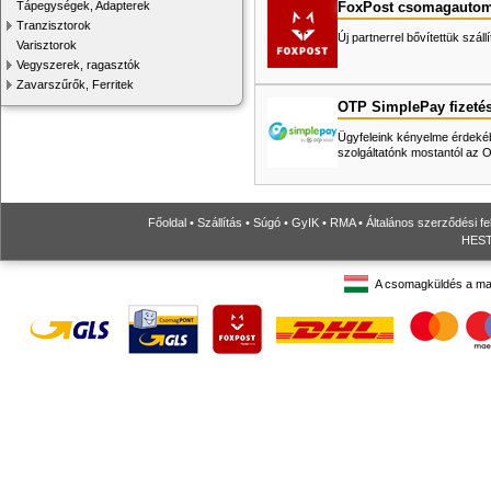
FoxPost csomagautom
Tápegységek, Adapterek
Tranzisztorok
Új partnerrel bővítettük száll
Varisztorok
Vegyszerek, ragasztók
Zavarszűrők, Ferritek
OTP SimplePay fizeté
Ügyfeleink kényelme érdekéb
szolgáltatónk mostantól az
Főoldal
•
Szállítás
•
Súgó
•
GyIK
•
RMA
•
Általános szerződési fe
HESTO
A csomagküldés a ma