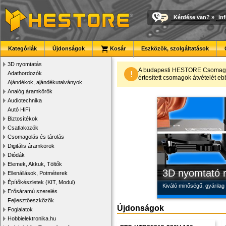
Kérdése van?
»
in
Kategóriák
Újdonságok
Kosár
Eszközök, szolgáltatások
3D nyomtatás
Új PLA filamen
Modulvilág
Megbízható la
A budapesti HESTORE CsomagPon
!
Adathordozók
értesített csomagok átvételét eb
Ajándékok, ajándékutalványok
Kiváló árfekvésű, sok sz
Fejlesztés, szórakozás é
Új, modern megjelenésű 
Analóg áramkörök
Audiotechnika
Autó HiFi
Biztosítékok
Csatlakozók
Csomagolás és tárolás
Digitális áramkörök
Diódák
Elemek, Akkuk, Töltők
3D nyomtató r
Ellenállások, Potméterek
Építőkészletek (KIT, Modul)
Kiváló minőségű, gyárilag
Erősáramú szerelés
Fejlesztőeszközök
Újdonságok
Foglalatok
Hobbielektronika.hu