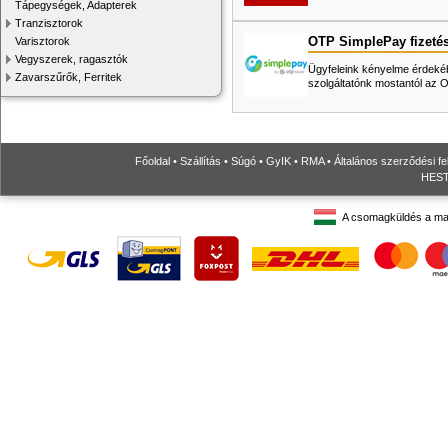
Tápegységek, Adapterek
Tranzisztorok
OTP SimplePay fizeté
Varisztorok
Vegyszerek, ragasztók
Ügyfeleink kényelme érdekéb
Zavarszűrők, Ferritek
szolgáltatónk mostantól az
Főoldal
•
Szállítás
•
Súgó
•
GyIK
•
RMA
•
Általános szerződési fe
HESTO
A csomagküldés a ma