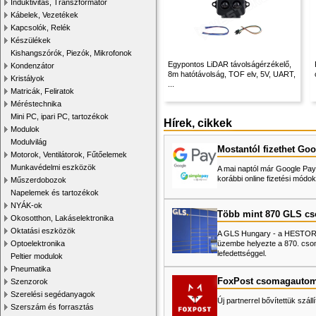
Induktivitás, Transzformátor
Kábelek, Vezetékek
Kapcsolók, Relék
Készülékek
Kishangszórók, Piezók, Mikrofonok
Egypontos LiDAR távolságérzékelő,
Kondenzátor
8m hatótávolság, TOF elv, 5V, UART,
Kristályok
...
Matricák, Feliratok
Méréstechnika
Mini PC, ipari PC, tartozékok
Hírek, cikkek
Modulok
Modulvilág
Mostantól fizethet Goo
Motorok, Ventilátorok, Fűtőelemek
Munkavédelmi eszközök
A mai naptól már Google Pay-
korábbi online fizetési mó
Műszerdobozok
Napelemek és tartozékok
NYÁK-ok
Több mint 870 GLS c
Okosotthon, Lakáselektronika
Oktatási eszközök
A GLS Hungary - a HESTORE 
üzembe helyezte a 870. cso
Optoelektronika
lefedettséggel.
Peltier modulok
Pneumatika
FoxPost csomagautom
Szenzorok
Szerelési segédanyagok
Új partnerrel bővítettük száll
Szerszám és forrasztás