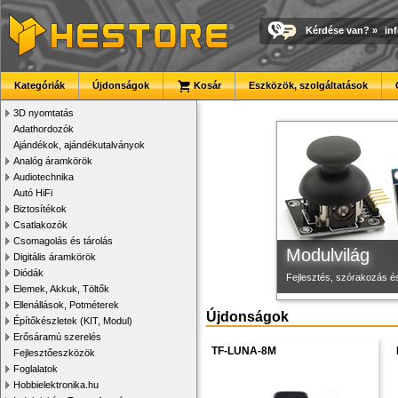
Kérdése van?
»
in
Új PLA filamen
Megbízható la
3D nyomtató r
Kategóriák
Újdonságok
Kosár
Eszközök, szolgáltatások
Kiváló árfekvésű, sok sz
Új, modern megjelenésű 
Kiváló minőségű, gyárilag
3D nyomtatás
Adathordozók
Ajándékok, ajándékutalványok
Analóg áramkörök
Audiotechnika
Autó HiFi
Biztosítékok
Csatlakozók
Csomagolás és tárolás
Modulvilág
Digitális áramkörök
Diódák
Fejlesztés, szórakozás é
Elemek, Akkuk, Töltők
Ellenállások, Potméterek
Újdonságok
Építőkészletek (KIT, Modul)
Erősáramú szerelés
TF-LUNA-8M
Fejlesztőeszközök
Foglalatok
Hobbielektronika.hu