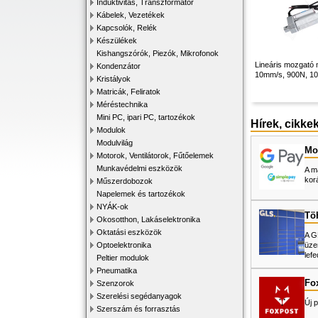
Induktivitás, Transzformátor
Kábelek, Vezetékek
Kapcsolók, Relék
Készülékek
Kishangszórók, Piezók, Mikrofonok
Lineáris mozgató 
Kondenzátor
10mm/s, 900N, 1
Kristályok
Matricák, Feliratok
Méréstechnika
Mini PC, ipari PC, tartozékok
Hírek, cikke
Modulok
Modulvilág
Mos
Motorok, Ventilátorok, Fűtőelemek
Munkavédelmi eszközök
A m
kor
Műszerdobozok
Napelemek és tartozékok
NYÁK-ok
Tö
Okosotthon, Lakáselektronika
Oktatási eszközök
A G
üze
Optoelektronika
lefe
Peltier modulok
Pneumatika
Fo
Szenzorok
Szerelési segédanyagok
Új p
Szerszám és forrasztás