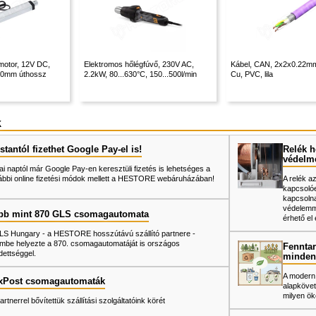
motor, 12V DC,
Elektromos hőlégfúvő, 230V AC,
Kábel, CAN, 2x2x0.22mm
00mm úthossz
2.2kW, 80...630°C, 150...500l/min
Cu, PVC, lila
k
tantól fizethet Google Pay-el is!
Relék h
védelm
ai naptól már Google Pay-en keresztüli fizetés is lehetséges a
ábbi online fizetési módok mellett a HESTORE webáruházában!
A relék a
kapcsolóe
kapcsolna
védelemme
bb mint 870 GLS csomagautomata
érhető el 
LS Hungary - a HESTORE hosszútávú szállító partnere -
mbe helyezte a 870. csomagautomatáját is országos
Fenntar
dettséggel.
minden
A modern
xPost csomagautomaták
alapkövet
milyen ök
artnerrel bővítettük szállítási szolgáltatóink körét