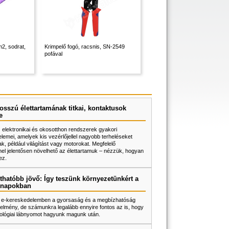
2, sodrat,
Krimpelő fogó, racsnis, SN-2549
pofával
osszú élettartamának titkai, kontaktusok
e
z elektronikai és okosotthon rendszerek gyakori
lemei, amelyek kis vezérlőjellel nagyobb terheléseket
k, például világítást vagy motorokat. Megfelelő
l jelentősen növelhető az élettartamuk – nézzük, hogyan
ez.
thatóbb jövő: Így teszünk környezetünkért a
napokban
 e-kereskedelemben a gyorsaság és a megbízhatóság
elmény, de számunkra legalább ennyire fontos az is, hogy
ológiai lábnyomot hagyunk magunk után.