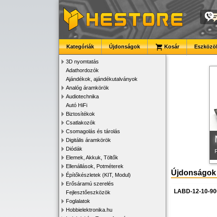
Kategóriák
Újdonságok
Kosár
Eszközök
K
3D nyomtatás
Adathordozók
Ajándékok, ajándékutalványok
Analóg áramkörök
Audiotechnika
Autó HiFi
Biztosítékok
Csatlakozók
Csomagolás és tárolás
Digitális áramkörök
Diódák
Elemek, Akkuk, Töltők
Ellenállások, Potméterek
Újdonságok
Építőkészletek (KIT, Modul)
Erősáramú szerelés
LABD-12-10-90
Fejlesztőeszközök
Foglalatok
Hobbielektronika.hu