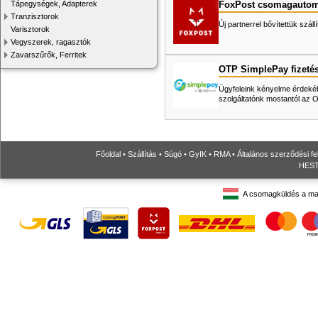
FoxPost csomagautom
Tápegységek, Adapterek
Tranzisztorok
Új partnerrel bővítettük száll
Varisztorok
Vegyszerek, ragasztók
Zavarszűrők, Ferritek
OTP SimplePay fizeté
Ügyfeleink kényelme érdekéb
szolgáltatónk mostantól az
Főoldal
•
Szállítás
•
Súgó
•
GyIK
•
RMA
•
Általános szerződési fe
HESTO
A csomagküldés a ma