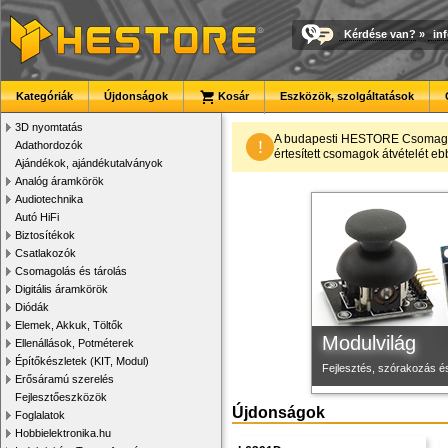
Kérdése van?
»
in
Kategóriák
Újdonságok
Kosár
Eszközök, szolgáltatások
3D nyomtatás
Megbízható la
Új PLA filamen
3D nyomtató r
A budapesti HESTORE CsomagPon
!
Adathordozók
értesített csomagok átvételét eb
Ajándékok, ajándékutalványok
Új, modern megjelenésű 
Kiváló árfekvésű, sok sz
Kiváló minőségű, gyárilag
Analóg áramkörök
Audiotechnika
Autó HiFi
Biztosítékok
Csatlakozók
Csomagolás és tárolás
Digitális áramkörök
Diódák
Elemek, Akkuk, Töltők
Modulvilág
Ellenállások, Potméterek
Építőkészletek (KIT, Modul)
Fejlesztés, szórakozás é
Erősáramú szerelés
Fejlesztőeszközök
Újdonságok
Foglalatok
Hobbielektronika.hu