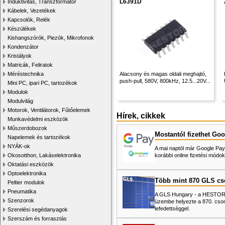
L6391D
Induktivitás, Transzformátor
Kábelek, Vezetékek
Kapcsolók, Relék
Készülékek
Kishangszórók, Piezók, Mikrofonok
Kondenzátor
Kristályok
Matricák, Feliratok
Méréstechnika
Alacsony és magas oldali meghajtó,
push-pull, 580V, 800kHz, 12.5...20V...
Mini PC, ipari PC, tartozékok
Modulok
Modulvilág
Motorok, Ventilátorok, Fűtőelemek
Hírek, cikkek
Munkavédelmi eszközök
Műszerdobozok
Mostantól fizethet Goo
Napelemek és tartozékok
NYÁK-ok
A mai naptól már Google Pay-
Okosotthon, Lakáselektronika
korábbi online fizetési mó
Oktatási eszközök
Optoelektronika
Több mint 870 GLS c
Peltier modulok
Pneumatika
A GLS Hungary - a HESTORE 
Szenzorok
üzembe helyezte a 870. cso
lefedettséggel.
Szerelési segédanyagok
Szerszám és forrasztás