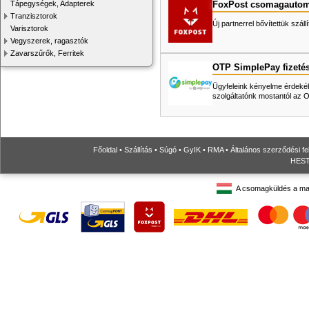
FoxPost csomagautom
Tápegységek, Adapterek
Tranzisztorok
Új partnerrel bővítettük száll
Varisztorok
Vegyszerek, ragasztók
Zavarszűrők, Ferritek
OTP SimplePay fizeté
Ügyfeleink kényelme érdekéb
szolgáltatónk mostantól az
Főoldal
•
Szállítás
•
Súgó
•
GyIK
•
RMA
•
Általános szerződési fe
HESTO
A csomagküldés a ma