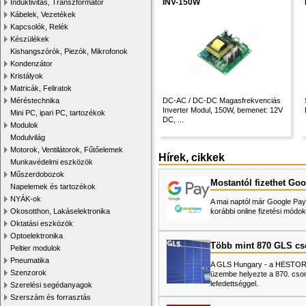
INV-150W
Induktivitás, Transzformátor
Kábelek, Vezetékek
Kapcsolók, Relék
Készülékek
Kishangszórók, Piezók, Mikrofonok
Kondenzátor
Kristályok
Matricák, Feliratok
Méréstechnika
DC-AC / DC-DC Magasfrekvenciás
Inverter Modul, 150W, bemenet: 12V
Mini PC, ipari PC, tartozékok
DC, ...
Modulok
Modulvilág
Motorok, Ventilátorok, Fűtőelemek
Hírek, cikkek
Munkavédelmi eszközök
Műszerdobozok
Mostantól fizethet Goo
Napelemek és tartozékok
NYÁK-ok
A mai naptól már Google Pay-
Okosotthon, Lakáselektronika
korábbi online fizetési mó
Oktatási eszközök
Optoelektronika
Több mint 870 GLS c
Peltier modulok
Pneumatika
A GLS Hungary - a HESTORE 
Szenzorok
üzembe helyezte a 870. cso
lefedettséggel.
Szerelési segédanyagok
Szerszám és forrasztás