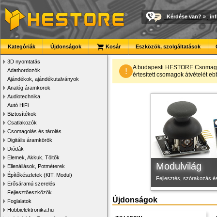
Kérdése van?
»
in
Kategóriák
Újdonságok
Kosár
Eszközök, szolgáltatások
3D nyomtatás
Új PLA filamen
Megbízható la
3D nyomtató r
A budapesti HESTORE CsomagPon
!
Adathordozók
értesített csomagok átvételét eb
Ajándékok, ajándékutalványok
Kiváló árfekvésű, sok sz
Új, modern megjelenésű 
Kiváló minőségű, gyárilag
Analóg áramkörök
Audiotechnika
Autó HiFi
Biztosítékok
Csatlakozók
Csomagolás és tárolás
Digitális áramkörök
Diódák
Elemek, Akkuk, Töltők
Modulvilág
Ellenállások, Potméterek
Építőkészletek (KIT, Modul)
Fejlesztés, szórakozás é
Erősáramú szerelés
Fejlesztőeszközök
Újdonságok
Foglalatok
Hobbielektronika.hu